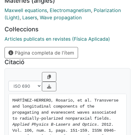
Matèries (anglès)
relative weight integrated over the whole transverse
plane. The results are applied to two kinds of
Maxwell equations
,
Electromagnetism
,
Polarization
doughnut-like beams with radial polarization, and we
(Light)
,
Lasers
,
Wave propagation
compare the behavior of such fields at two transverse
Col·leccions
planes.
Articles publicats en revistes (Física Aplicada)
Pàgina completa de l'ítem
Citació
MARTÍNEZ-HERRERO, Rosario, et al. Transverse 
and longitudinal components of the 
propagating and evanescent waves associated 
to radially-polarized nonparaxial fields. 
Applied Physics B-Lasers and Optics
. 2012. 
Vol. 106, num. 1, pags. 151-159. ISSN 0946-