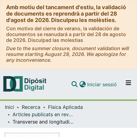
Amb motiu del tancament d'estiu, la validació
de documents es reprendrà a partir del 28
d'agost de 2026. Disculpeu les molèsties.
Con motivo del cierre de verano, la validación de
documentos se reanudará a partir del 28 de agosto
de 2026. Disculpad las molestias
Due to the summer closure, document validation will
resume starting August 28, 2026. We apologize for
any inconvenience.
(current)
Iniciar sessió
Comunitats i col·leccions
Inici
Recerca
Física Aplicada
Navega per tot el DD
Articles publicats en revistes (Física Aplicada)
Com publicar
Transverse and longitudinal components of the propagating and evanescent waves associated to radially-polarized nonparaxial fields
Contacte