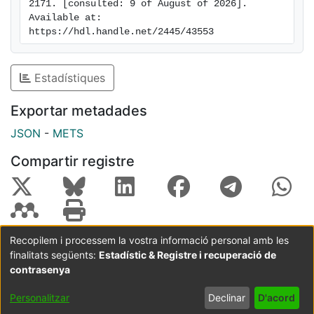
2171. [consulted: 9 of August of 2026]. 
Available at: 
https://hdl.handle.net/2445/43553
Estadístiques
Exportar metadades
JSON
-
METS
Compartir registre
Recopilem i processem la vostra informació personal amb les
finalitats següents:
Estadístic & Registre i recuperació de
Coordinació:
CRAI UB
Avís legal
Metadades
subjectes a:
contrasenya
Configuració
Política de
Acord
Personalitzar
Declinar
D'acord
de cookies
privadesa
d'usuari
final