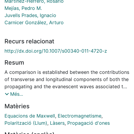
Martínez-Herrero, Rosario
Mejías, Pedro M.
Juvells Prades, Ignacio
Carnicer González, Arturo
Recurs relacionat
http://dx.doi.org/10.1007/s00340-011-4720-z
Resum
A comparison is established between the contributions
of transverse and longitudinal components of both the
propagating and the evanescent waves associated to
freely propagating radially polarized nonparaxial
Més...
beams. Attention is focused on those fields that
Matèries
remain radially polarized upon propagation. In terms
of the plane-wave angular spectrum of these fields,
Equacions de Maxwell
,
Electromagnetisme
,
analytical expressions are given for determining both
Polarització (Llum)
,
Làsers
,
Propagació d'ones
the spatial shape of the above components and their