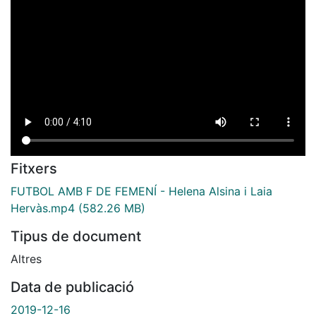
Fitxers
FUTBOL AMB F DE FEMENÍ - Helena Alsina i Laia
Hervàs.mp4
(582.26 MB)
Tipus de document
Altres
Data de publicació
2019-12-16