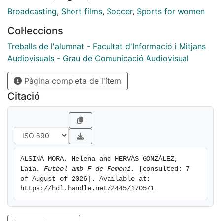
Gonzalez; Càmera: Helena Alsina Mora;
Broadcasting
,
Short films
,
Soccer
,
Sports for women
Il·luminador: Helena Alsina Mora; Muntatge: Laia Hervàs
Col·leccions
Gonzalez; Postproducció: Laia Hervàs Gonzalez.
Treballs de l'alumnat - Facultat d'Informació i Mitjans
Audiovisuals - Grau de Comunicació Audiovisual
Pàgina completa de l'ítem
Citació
ALSINA MORA, Helena and HERVÀS GONZÁLEZ, 
Laia. 
Futbol amb F de Femení.
 [consulted: 7 
of August of 2026]. Available at: 
https://hdl.handle.net/2445/170571