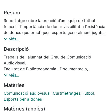
Resum
Reportatge sobre la creació d’un equip de futbol
femení i l’importància de donar visibilitat a l’existència
de dones que practiquen esports generalment jugats
per homes.
Més...
Descripció
Treballs de l'alumnat del Grau de Comunicació
Audiovisual,
Facultat de Biblioteconomia i Documentació,
Universitat de Barcelona,
Més...
[De la idea a la pantalla].
Matèries
Curs: 2019-2020, Tutor: Josep Rovira. // Director:
Helena Alsina Mora i Laia Hervàs Gonzalez; Productor:
Comunicació audiovisual
,
Curtmetratges
,
Futbol
,
Helena Alsina Mora i Laia Hervàs Gonzalez; Guionista:
Esports per a dones
Helena Alsina Mora i Laia Hervàs Gonzalez;
Matèries (anglès)
Dir. Fotografia: Helena Alsina Mora i Laia Hervàs