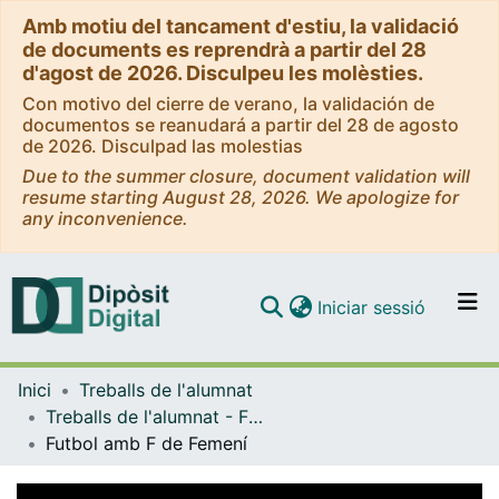
Amb motiu del tancament d'estiu, la validació
de documents es reprendrà a partir del 28
d'agost de 2026. Disculpeu les molèsties.
Con motivo del cierre de verano, la validación de
documentos se reanudará a partir del 28 de agosto
de 2026. Disculpad las molestias
Due to the summer closure, document validation will
resume starting August 28, 2026. We apologize for
any inconvenience.
(current)
Iniciar sessió
Comunitats i col·leccions
Inici
Treballs de l'alumnat
Navega per tot el DD
Treballs de l'alumnat - Facultat d'Informació i Mitjans Audiovisuals - Grau de Comunicació Audiovisual
Com publicar
Futbol amb F de Femení
Contacte