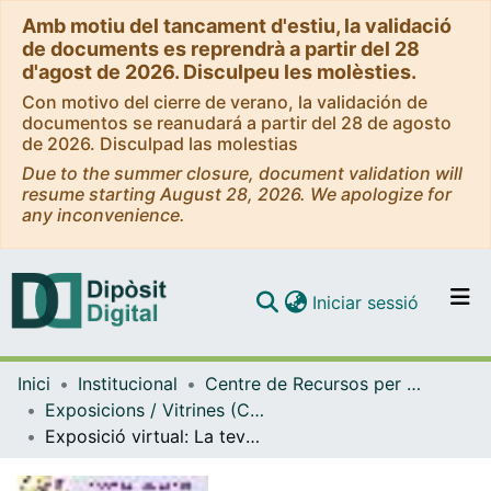
Amb motiu del tancament d'estiu, la validació
de documents es reprendrà a partir del 28
d'agost de 2026. Disculpeu les molèsties.
Con motivo del cierre de verano, la validación de
documentos se reanudará a partir del 28 de agosto
de 2026. Disculpad las molestias
Due to the summer closure, document validation will
resume starting August 28, 2026. We apologize for
any inconvenience.
(current)
Iniciar sessió
Comunitats i col·leccions
Inici
Institucional
Centre de Recursos per a l'Aprenentatge i la Investigació (CRAI-UB) - Institucional
Navega per tot el DD
Exposicions / Vitrines (CRAI-UB)
Com publicar
Exposició virtual: La teva biblioteca està a les xarxes socials. (2010)
Contacte