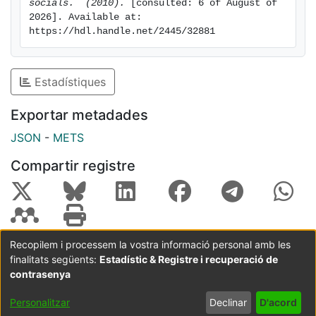
socials.  (2010).
 [consulted: 6 of August of 
2026]. Available at: 
https://hdl.handle.net/2445/32881
Estadístiques
Exportar metadades
JSON
-
METS
Compartir registre
Recopilem i processem la vostra informació personal amb les
finalitats següents:
Estadístic & Registre i recuperació de
Coordinació:
CRAI UB
Avís legal
Metadades
subjectes a:
contrasenya
Configuració
Política de
Acord
Personalitzar
Declinar
D'acord
de cookies
privadesa
d'usuari