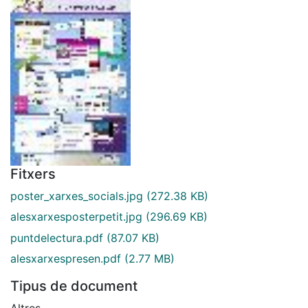
Fitxers
poster_xarxes_socials.jpg
(272.38 KB)
alesxarxesposterpetit.jpg
(296.69 KB)
puntdelectura.pdf
(87.07 KB)
alesxarxespresen.pdf
(2.77 MB)
Tipus de document
Altres