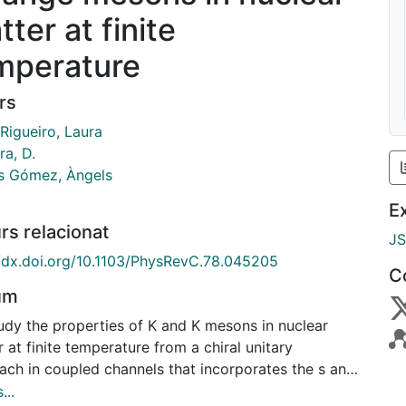
ter at finite
mperature
rs
Rigueiro, Laura
ra, D.
 Gómez, Àngels
E
rs relacionat
J
//dx.doi.org/10.1103/PhysRevC.78.045205
C
um
udy the properties of K and K mesons in nuclear
 at finite temperature from a chiral unitary
ach in coupled channels that incorporates the s and
es of the kaon-nucleon interaction. The in-medium
...