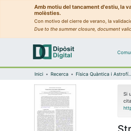
Amb motiu del tancament d'estiu, la v
molèsties.
Con motivo del cierre de verano, la valida
Due to the summer closure, document valid
Comuni
Inici
Recerca
Física Quàntica i As
Si 
cit
htt
St