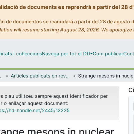
alidació de documents es reprendrà a partir del 28 d
ción de documentos se reanudará a partir del 28 de agosto 
ation will resume starting August 28, 2026. We apologize 
tats i col·leccions
Navega per tot el DD
Com publicar
Cont
trofísica
Articles publicats en revistes (Física Quàntica i Astrofísica)
Strange 
Ci
us plau utilitzeu sempre aquest identificador per
ar o enllaçar aquest document:
ps://hdl.handle.net/2445/12225
range mesons in nuclear