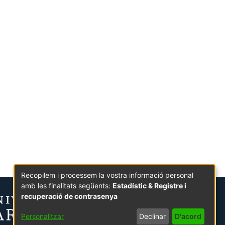
Recopilem i processem la vostra informació personal
amb les finalitats següents:
Estadístic & Registre i
recuperació de contrasenya
Personalitzar
Declinar
D'acord