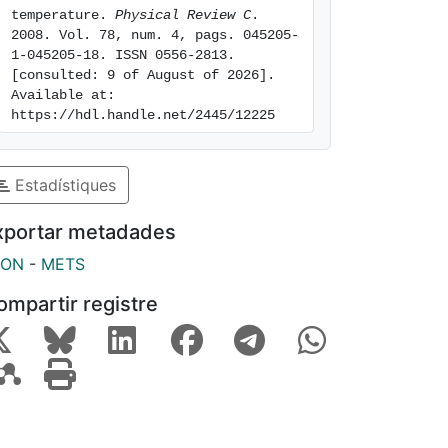
temperature. 
Physical Review C
. 
2008. Vol. 78, num. 4, pags. 045205-
1-045205-18. ISSN 0556-2813. 
[consulted: 9 of August of 2026]. 
Available at: 
https://hdl.handle.net/2445/12225
Estadístiques
xportar metadades
SON
-
METS
ompartir registre