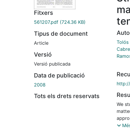
mat
Fitxers
te
561207.pdf
(724.36 KB)
Auto
Tipus de document
Tolós 
Article
Cabre
Versió
Ramos
Versió publicada
Recu
Data de publicació
http:
2008
Res
Tots els drets reservats
We st
matter
appro
p wav
Més