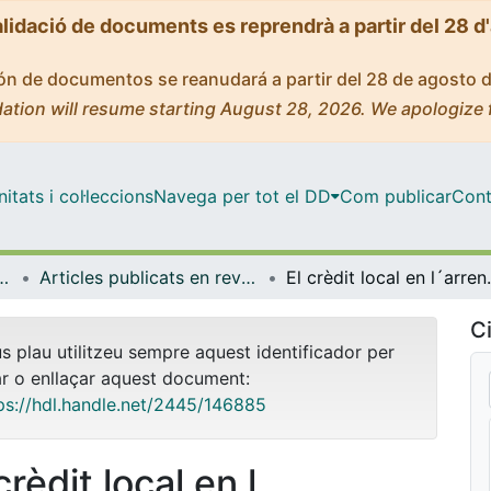
alidació de documents es reprendrà a partir del 28 d
ción de documentos se reanudará a partir del 28 de agosto 
ation will resume starting August 28, 2026. We apologize 
tats i col·leccions
Navega per tot el DD
Com publicar
Cont
titucions, Política i Economia Mundial
Articles publicats en revistes (Història Econòmica, Institucions, Política i Economia Mundial)
El crèdit local en l´arrenc
Ci
us plau utilitzeu sempre aquest identificador per
ar o enllaçar aquest document:
ps://hdl.handle.net/2445/146885
crèdit local en l