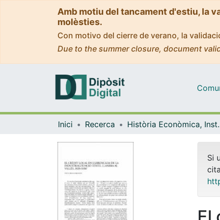
Amb motiu del tancament d'estiu, la v
molèsties.
Con motivo del cierre de verano, la valida
Due to the summer closure, document valid
Comuni
Inici
Recerca
Història Econòmica, Ins
Si 
cit
htt
El 