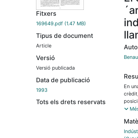
´a
Fitxers
ind
169649.pdf
(1.47 MB)
ll
Tipus de document
Article
Auto
Benau
Versió
Versió publicada
Res
Data de publicació
En una
1993
crèdit
posici
Tots els drets reservats
més g
Més
operen
Matè
compon
que l
Indúst
més bà