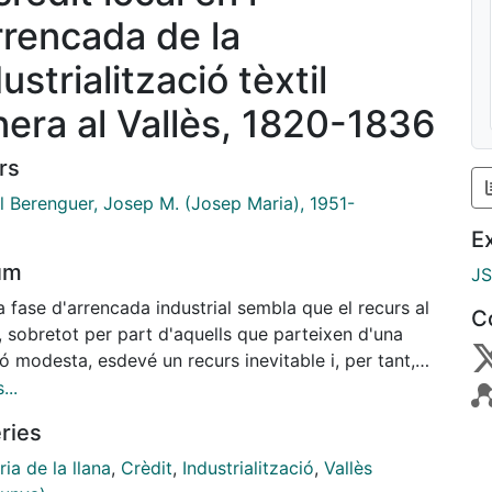
rrencada de la
ustrialització tèxtil
anera al Vallès, 1820-1836
rs
l Berenguer, Josep M. (Josep Maria), 1951-
E
um
J
 fase d'arrencada industrial sembla que el recurs al
C
, sobretot per part d'aquells que parteixen d'una
ó modesta, esdevé un recurs inevitable i, per tant,
eneralitzat. Tanmateix, també hi ha factors que
...
 a favor de l'autofinançament. En relació a alguns
ries
ents del capital fix, la disseminació dels costos
es principals inversions -sobretot dels components
ria de la llana
,
Crèdit
,
Industrialització
,
Vallès
sics de la infrastructura industrial- es traduí en