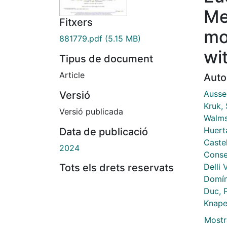
Me
Fitxers
mo
881779.pdf
(5.15 MB)
wi
Tipus de document
Article
Auto
Aussel
Versió
Kruk, 
Versió publicada
Walms
Huert
Data de publicació
Castel
2024
Consel
Delli 
Tots els drets reservats
Domín
Duc, P
Knape
Mostr