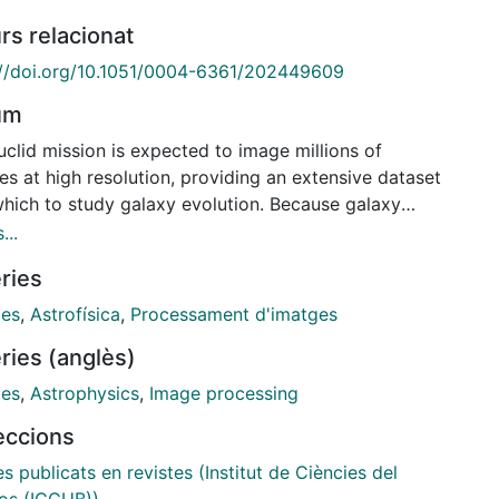
rs relacionat
://doi.org/10.1051/0004-6361/202449609
um
clid mission is expected to image millions of
es at high resolution, providing an extensive dataset
which to study galaxy evolution. Because galaxy
ology is both a fundamental parameter and one
...
s hard to determine for large samples, we investigate
ries
plication of deep learning in predicting the detailed
ologies of galaxies in Euclid using Zoobot, a
ies
,
Astrofísica
,
Processament d'imatges
lutional neural network pretrained with 450 000
ries (anglès)
ies from the Galaxy Zoo project. We adapted Zoobot
se with emulated Euclid images generated based on
ies
,
Astrophysics
,
Image processing
e Space Telescope COSMOS images and with labels
leccions
ded by volunteers in the Galaxy Zoo: Hubble project.
perimented with different numbers of galaxies and
es publicats en revistes (Institut de Ciències del
us magnitude cuts during the training process. We