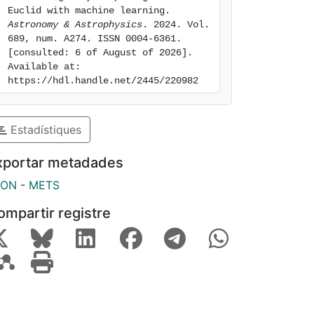
Euclid with machine learning. 
Astronomy & Astrophysics
. 2024. Vol. 
689, num. A274. ISSN 0004-6361. 
[consulted: 6 of August of 2026]. 
Available at: 
https://hdl.handle.net/2445/220982
Estadístiques
xportar metadades
SON
-
METS
ompartir registre