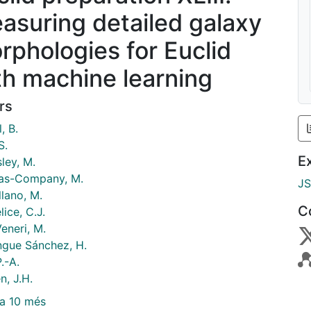
asuring detailed galaxy
rphologies for Euclid
th machine learning
rs
, B.
S.
E
ley, M.
as-Company, M.
J
lano, M.
C
ice, C.J.
Veneri, M.
gue Sánchez, H.
.-A.
n, J.H.
a 10 més