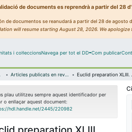
alidació de documents es reprendrà a partir del 28 d
ción de documentos se reanudará a partir del 28 de agosto 
ation will resume starting August 28, 2026. We apologize 
tats i col·leccions
Navega per tot el DD
Com publicar
Cont
ICCUB)
Articles publicats en revistes (Institut de Ciències del Cosmos (ICCUB))
Euclid preparation XLI
Ci
us plau utilitzeu sempre aquest identificador per
ar o enllaçar aquest document:
ps://hdl.handle.net/2445/220982
lid preparation XLIII.