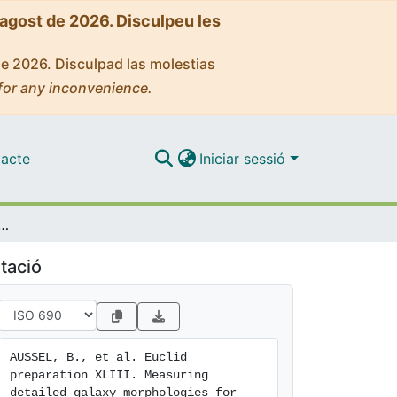
'agost de 2026. Disculpeu les
de 2026. Disculpad las molestias
for any inconvenience.
acte
Iniciar sessió
II. Measuring detailed galaxy morphologies for Euclid with machine learning
tació
AUSSEL, B., et al. Euclid 
preparation XLIII. Measuring 
detailed galaxy morphologies for 