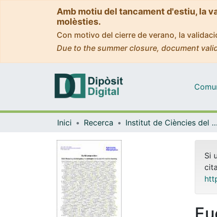
Amb motiu del tancament d'estiu, la v
molèsties.
Con motivo del cierre de verano, la valida
Due to the summer closure, document valid
Comuni
Inici
Recerca
Institut de Ciències del Cosmos (
Si 
cit
htt
Euc