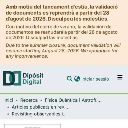
Amb motiu del tancament d'estiu, la validació
de documents es reprendrà a partir del 28
d'agost de 2026. Disculpeu les molèsties.
Con motivo del cierre de verano, la validación de
documentos se reanudará a partir del 28 de agosto
de 2026. Disculpad las molestias
Due to the summer closure, document validation will
resume starting August 28, 2026. We apologize for
any inconvenience.
(current)
Iniciar sessió
Comunitats i col·leccions
Inici
Recerca
Física Quàntica i Astrofísica
Navega per tot el DD
Articles publicats en revistes (Física Quàntica i Astrofísica)
Com publicar
Revisiting observables in generally covariant theories in the light of gauge fixing methods
Contacte