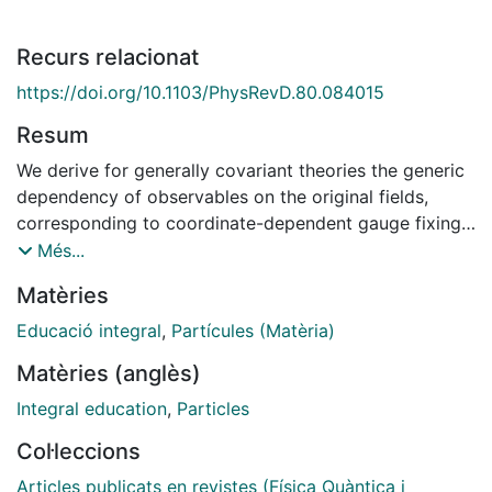
Recurs relacionat
https://doi.org/10.1103/PhysRevD.80.084015
Resum
We derive for generally covariant theories the generic
dependency of observables on the original fields,
corresponding to coordinate-dependent gauge fixings.
This gauge choice is equivalent to a choice of
Més...
intrinsically defined coordinates accomplished with the
Matèries
aid of spacetime scalar fields. With our approach we
make full contact with, and give a new perspective to,
Educació integral
,
Partícules (Matèria)
the "evolving constants of motion" program. We are
Matèries (anglès)
able to directly derive generic properties of
observables, especially their dynamics and their
Integral education
,
Particles
Poisson algebra in terms of Dirac brackets, extending
Col·leccions
earlier results in the literature. We also give a new
interpretation of the observables as limits of canonical
Articles publicats en revistes (Física Quàntica i