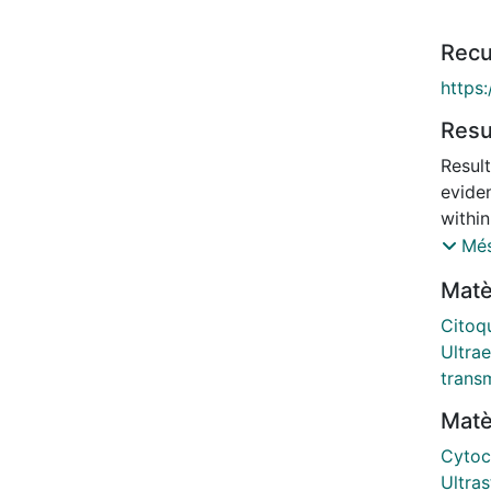
Recu
https
Res
Result
evide
within
uteri
Més
of an 
Matè
Talpi
the ul
Citoq
their 
Ultrae
forme
trans
eggsh
Matè
descr
digen
Cytoc
among
Ultras