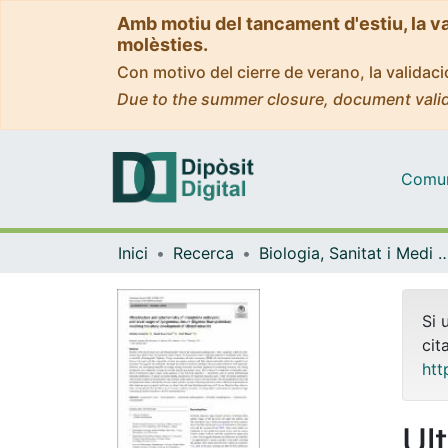
Amb motiu del tancament d'estiu, la v
molèsties.
Con motivo del cierre de verano, la valida
Due to the summer closure, document valid
Comuni
Inici
Recerca
Biologia, Sanitat i Medi
Si 
cit
htt
Ul