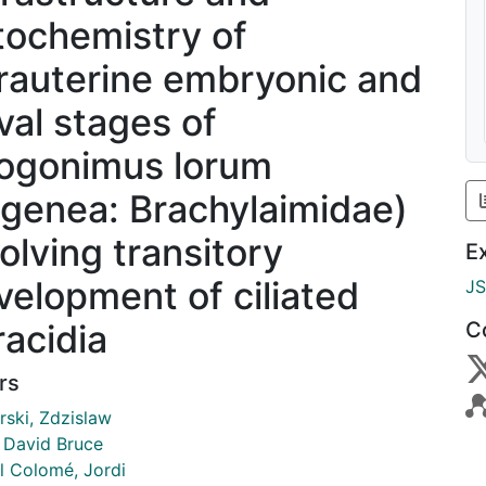
tochemistry of
trauterine embryonic and
rval stages of
yogonimus lorum
igenea: Brachylaimidae)
volving transitory
E
velopment of ciliated
J
racidia
C
rs
rski, Zdzislaw
 David Bruce
l Colomé, Jordi