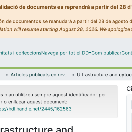
alidació de documents es reprendrà a partir del 28 d
ción de documentos se reanudará a partir del 28 de agosto 
ation will resume starting August 28, 2026. We apologize 
tats i col·leccions
Navega per tot el DD
Com publicar
Cont
 Ambient
Articles publicats en revistes (Biologia, Sanitat i Medi Ambient)
Ultrastructur
Ci
us plau utilitzeu sempre aquest identificador per
ar o enllaçar aquest document:
ps://hdl.handle.net/2445/162563
trastructure and