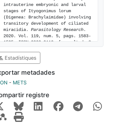
intrauterine embryonic and larval 
stages of Ityogonimus lorum 
(Digenea: Brachylaimidae) involving 
transitory development of ciliated 
miracidia. 
Parasitology Research
. 
2020. Vol. 119, num. 5, pags. 1583-
1595. ISSN 0932-0113. [consulted: 8 
of August of 2026]. Available at: 
https://hdl.handle.net/2445/162563
Estadístiques
xportar metadades
SON
-
METS
ompartir registre