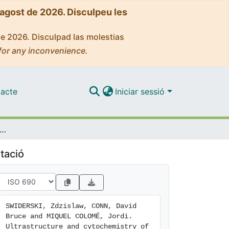
'agost de 2026. Disculpeu les
de 2026. Disculpad las molestias
for any inconvenience.
acte
Iniciar sessió
e and cytochemistry of intrauterine embryonic and larval stages of Ityogonimus lorum (Digenea: Brachylaimidae) involving transitory development of ciliated miracidia
tació
SWIDERSKI, Zdzislaw, CONN, David 
Bruce and MIQUEL COLOMÉ, Jordi. 
Ultrastructure and cytochemistry of 