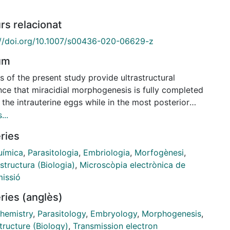
rs relacionat
://doi.org/10.1007/s00436-020-06629-z
um
s of the present study provide ultrastructural
nce that miracidial morphogenesis is fully completed
 the intrauterine eggs while in the most posterior
ne regions of Ityogonimus lorum, a digenean parasite
...
Iberian mole, Talpa occidentalis (Eulipotyphla,
ries
dae). Using transmission electron microscopy (TEM),
trastructural characteristics of diverse cell types and
uímica
,
Parasitologia
,
Embriologia
,
Morfogènesi
,
organelles of these developing embryos and fully
structura (Biologia)
,
Microscòpia electrònica de
d miracidia within the eggshell were examined. The
missió
ell and embryonic envelopes are similar to those
ries (anglès)
ibed previously by many authors for other
eans. However, the developing miracidia are unique
hemistry
,
Parasitology
,
Embryology
,
Morphogenesis
,
 previously described digeneans in possessing
tructure (Biology)
,
Transmission electron