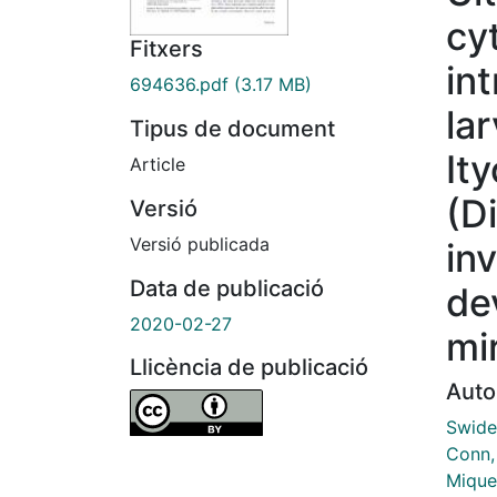
cy
Fitxers
in
694636.pdf
(3.17 MB)
la
Tipus de document
It
Article
(D
Versió
Versió publicada
in
Data de publicació
de
2020-02-27
mi
Llicència de publicació
Auto
Swide
Conn,
Mique