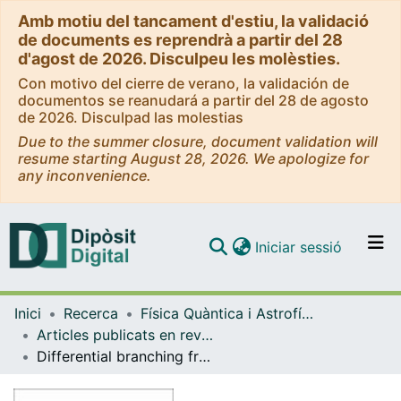
Amb motiu del tancament d'estiu, la validació
de documents es reprendrà a partir del 28
d'agost de 2026. Disculpeu les molèsties.
Con motivo del cierre de verano, la validación de
documentos se reanudará a partir del 28 de agosto
de 2026. Disculpad las molestias
Due to the summer closure, document validation will
resume starting August 28, 2026. We apologize for
any inconvenience.
(current)
Iniciar sessió
Comunitats i col·leccions
Inici
Recerca
Física Quàntica i Astrofísica
Navega per tot el DD
Articles publicats en revistes (Física Quàntica i Astrofísica)
Com publicar
Differential branching fraction and angular analysis of the B+→K+μ+μ− decay
Contacte