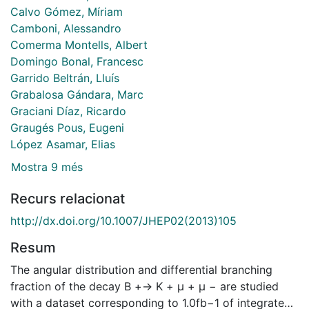
Calvo Gómez, Míriam
Camboni, Alessandro
Comerma Montells, Albert
Domingo Bonal, Francesc
Garrido Beltrán, Lluís
Grabalosa Gándara, Marc
Graciani Díaz, Ricardo
Graugés Pous, Eugeni
López Asamar, Elias
Mostra 9 més
Recurs relacionat
http://dx.doi.org/10.1007/JHEP02(2013)105
Resum
The angular distribution and differential branching
fraction of the decay B +→ K + μ + μ − are studied
with a dataset corresponding to 1.0fb−1 of integrated