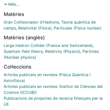
luminosity, collected by the LHCb experiment. The
Més...
angular distribution is measured in bins of dimuon
Matèries
invariant mass squared and found to be consistent
with Standard Model expectations. Integrating the
Gran Col·lisionador d'Hadrons
,
Teoria quàntica de
differential branching fraction over the full dimuon
camps
,
Relativitat (Física)
,
Partícules (Física nuclear)
invariant mass range yields a total branching fraction
Matèries (anglès)
of B (B + → K + μ + μ −) = (4.36 ± 0.15 ± 0.18) × 10−7.
These measurements are the most precise to date of
Large Hadron Collider (France and Switzerland)
,
the B + → K + μ + μ − decay.
Quantum field theory
,
Relativity (Physics)
,
Particles
(Nuclear physics)
Col·leccions
Articles publicats en revistes (Física Quàntica i
Astrofísica)
Articles publicats en revistes (Institut de Ciències del
Cosmos (ICCUB))
Publicacions de projectes de recerca finançats per la
UE