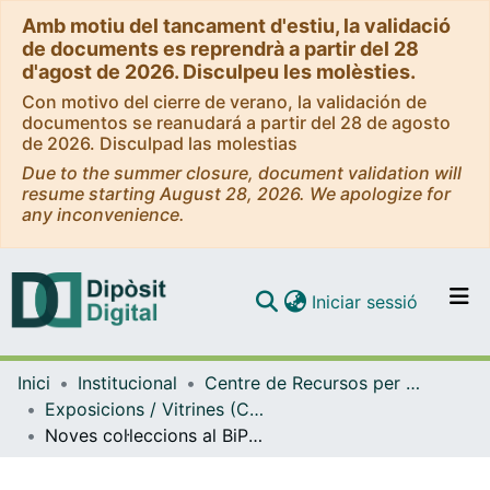
Amb motiu del tancament d'estiu, la validació
de documents es reprendrà a partir del 28
d'agost de 2026. Disculpeu les molèsties.
Con motivo del cierre de verano, la validación de
documentos se reanudará a partir del 28 de agosto
de 2026. Disculpad las molestias
Due to the summer closure, document validation will
resume starting August 28, 2026. We apologize for
any inconvenience.
(current)
Iniciar sessió
Comunitats i col·leccions
Inici
Institucional
Centre de Recursos per a l'Aprenentatge i la Investigació (CRAI-UB) - Institucional
Navega per tot el DD
Exposicions / Vitrines (CRAI-UB)
Com publicar
Noves col·leccions al BiPaDi: "Història del dret", "Dret canònic", "Dret civil. Dret processal" i "Dret penal. Dret processal penal". Abril 2015
Contacte