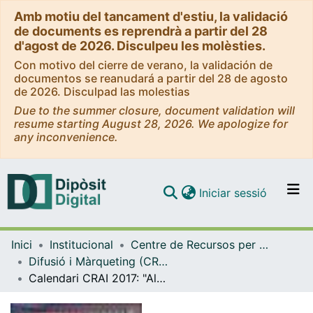
Amb motiu del tancament d'estiu, la validació
de documents es reprendrà a partir del 28
d'agost de 2026. Disculpeu les molèsties.
Con motivo del cierre de verano, la validación de
documentos se reanudará a partir del 28 de agosto
de 2026. Disculpad las molestias
Due to the summer closure, document validation will
resume starting August 28, 2026. We apologize for
any inconvenience.
(current)
Iniciar sessió
Comunitats i col·leccions
Inici
Institucional
Centre de Recursos per a l'Aprenentatge i la Investigació (CRAI-UB) - Institucional
Navega per tot el DD
Difusió i Màrqueting (CRAI-UB)
Com publicar
Calendari CRAI 2017: "Almanacs". (2016)
Contacte