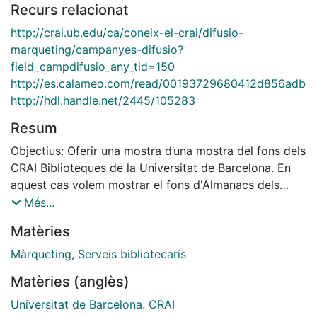
Recurs relacionat
http://crai.ub.edu/ca/coneix-el-crai/difusio-
marqueting/campanyes-difusio?
field_campdifusio_any_tid=150
http://es.calameo.com/read/00193729680412d856adb
http://hdl.handle.net/2445/105283
Resum
Objectius: Oferir una mostra d’una mostra del fons dels
CRAI Biblioteques de la Universitat de Barcelona. En
aquest cas volem mostrar el fons d'Almanacs dels
CRAI Biblioteques de Lletres i Pavelló de la República.
Més...
Descripció: - Calendari de sobretaula amb 12 fulls i
Matèries
base de cartró prim amb imatges procedents de
portades d'Almanacs. - Calendari en format postal. -
Màrqueting
,
Serveis bibliotecaris
Calendari virtual
Matèries (anglès)
Universitat de Barcelona. CRAI