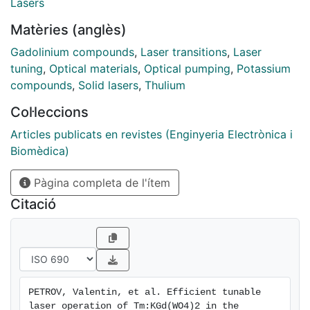
an absorbed pump power of 1 W. Various doping
Làsers
levels, pump wavelengths and polarization
Matèries (anglès)
configurations are compared and the advantages of
the monoclinic double tungstates over other Tm-hosts
Gadolinium compounds
,
Laser transitions
,
Laser
are outlined.
tuning
,
Optical materials
,
Optical pumping
,
Potassium
compounds
,
Solid lasers
,
Thulium
Col·leccions
Articles publicats en revistes (Enginyeria Electrònica i
Biomèdica)
Pàgina completa de l'ítem
Citació
PETROV, Valentin, et al. Efficient tunable 
laser operation of Tm:KGd(WO4)2 in the 