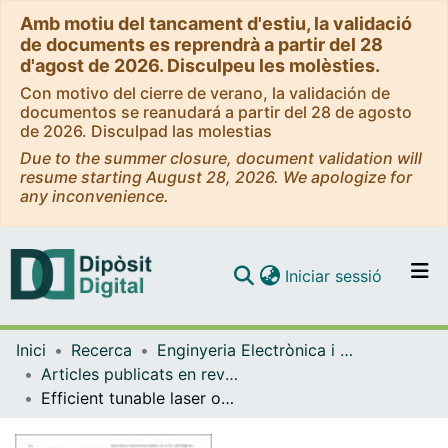
Amb motiu del tancament d'estiu, la validació
de documents es reprendrà a partir del 28
d'agost de 2026. Disculpeu les molèsties.
Con motivo del cierre de verano, la validación de
documentos se reanudará a partir del 28 de agosto
de 2026. Disculpad las molestias
Due to the summer closure, document validation will
resume starting August 28, 2026. We apologize for
any inconvenience.
(current)
Iniciar sessió
Comunitats i col·leccions
Inici
Recerca
Enginyeria Electrònica i Biomèdica
Navega per tot el DD
Articles publicats en revistes (Enginyeria Electrònica i Biomèdica)
Com publicar
Efficient tunable laser operation of Tm:KGd(WO4)2 in the continuous-wave regime at room temperature
Contacte