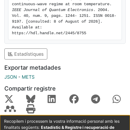
continuous-wave regime at room temperature. 
IEEE Journal of Quantum Electronics
. 2004. 
Vol. 40, num. 9, pags. 1244- 1251. ISSN 0018-
9197. [consulted: 8 of August of 2026]. 
Available at: 
https://hdl.handle.net/2445/8755
Estadístiques
Exportar metadades
JSON
-
METS
Compartir registre
Recopilem i processem la vostra informació personal amb les
finalitats següents:
Estadístic & Registre i recuperació de
Coordinació:
CRAI UB
Avís legal
Metadades