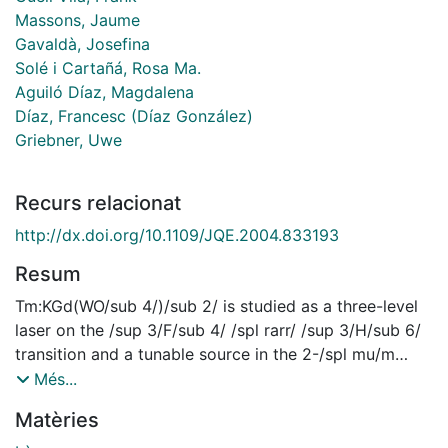
Massons, Jaume
Gavaldà, Josefina
Solé i Cartañá, Rosa Ma.
Aguiló Díaz, Magdalena
Díaz, Francesc (Díaz González)
Griebner, Uwe
Recurs relacionat
http://dx.doi.org/10.1109/JQE.2004.833193
Resum
Tm:KGd(WO/sub 4/)/sub 2/ is studied as a three-level
laser on the /sup 3/F/sub 4/ /spl rarr/ /sup 3/H/sub 6/
transition and a tunable source in the 2-/spl mu/m
spectral range, operating at room temperature. An
Més...
overall tunability extending from 1790 to 2042 nm is
Matèries
achieved with maximum output powers of 400 mW for