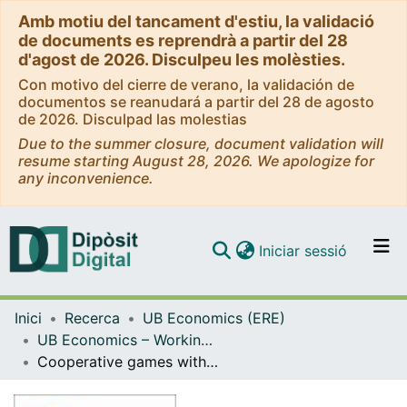
Amb motiu del tancament d'estiu, la validació
de documents es reprendrà a partir del 28
d'agost de 2026. Disculpeu les molèsties.
Con motivo del cierre de verano, la validación de
documentos se reanudará a partir del 28 de agosto
de 2026. Disculpad las molestias
Due to the summer closure, document validation will
resume starting August 28, 2026. We apologize for
any inconvenience.
(current)
Iniciar sessió
Comunitats i col·leccions
Inici
Recerca
UB Economics (ERE)
Navega per tot el DD
UB Economics – Working Papers [ERE]
Com publicar
Cooperative games with size-truncated information (WP)
Contacte