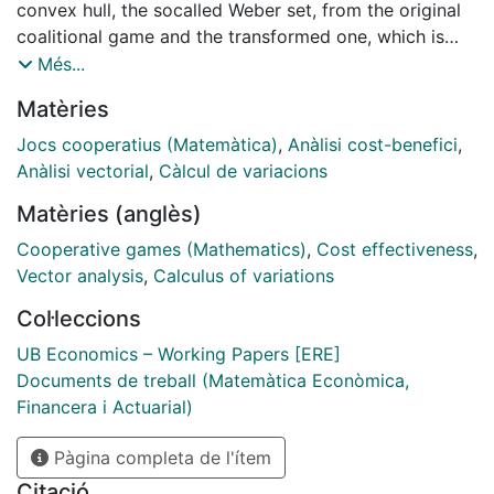
convex hull, the socalled Weber set, from the original
coalitional game and the transformed one, which is
called the Weber set of level k. We prove that the core
Més...
of the original game is included in each of the Weber
Matèries
set of level k, for any k, and that the Weber sets of
consecutive levels form a chain if and only if the
Jocs cooperatius (Matemàtica)
,
Anàlisi cost-benefici
,
original game is 0-monotone. Even if the game is not
Anàlisi vectorial
,
Càlcul de variacions
0-monotone, the intersection of the Weber sets for
Matèries (anglès)
consecutive levels is always not empty, what is not the
case for non-consecutive ones. Spanish education
Cooperative games (Mathematics)
,
Cost effectiveness
,
system.
Vector analysis
,
Calculus of variations
Col·leccions
UB Economics – Working Papers [ERE]
Documents de treball (Matemàtica Econòmica,
Financera i Actuarial)
Pàgina completa de l'ítem
Citació