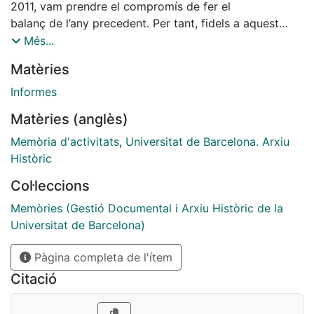
2011, vam prendre el compromís de fer el
balanç de l’any precedent. Per tant, fidels a aquest
compromís, hem elaborat la memòria de Gestió
Més...
Documental i Arxiu de l’any 2017, que recull, d’una
Matèries
banda, les dades globals amb les que es manifesta el
treball continuu del nostre dia a dia com a equip, amb
Informes
gràfics que les representen en una format visual (el
Matèries (anglès)
volum de documentació que ingressa a l’arxiu, el
volum de peticions de consulta i de préstec, etc);
Memòria d'activitats
,
Universitat de Barcelona. Arxiu
d’altra
Històric
banda, aquells esdeveniments puntuals que s’han anat
Col·leccions
produint al llarg dels dotze mesos.
Memòries (Gestió Documental i Arxiu Històric de la
Universitat de Barcelona)
Pàgina completa de l'ítem
Citació