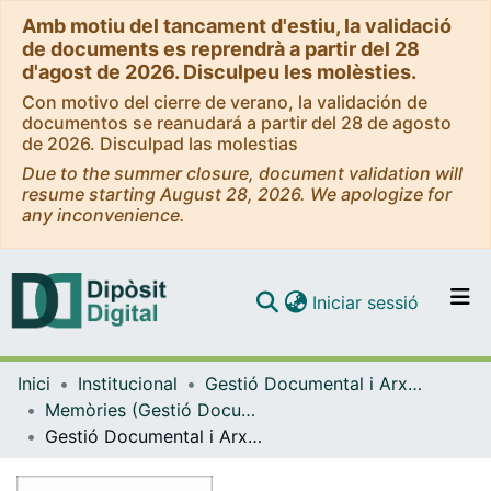
Amb motiu del tancament d'estiu, la validació
de documents es reprendrà a partir del 28
d'agost de 2026. Disculpeu les molèsties.
Con motivo del cierre de verano, la validación de
documentos se reanudará a partir del 28 de agosto
de 2026. Disculpad las molestias
Due to the summer closure, document validation will
resume starting August 28, 2026. We apologize for
any inconvenience.
(current)
Iniciar sessió
Comunitats i col·leccions
Inici
Institucional
Gestió Documental i Arxiu Històric de la Universitat de Barcelona
Navega per tot el DD
Memòries (Gestió Documental i Arxiu Històric de la Universitat de Barcelona)
Com publicar
Gestió Documental i Arxiu. Memòria 2017
Contacte