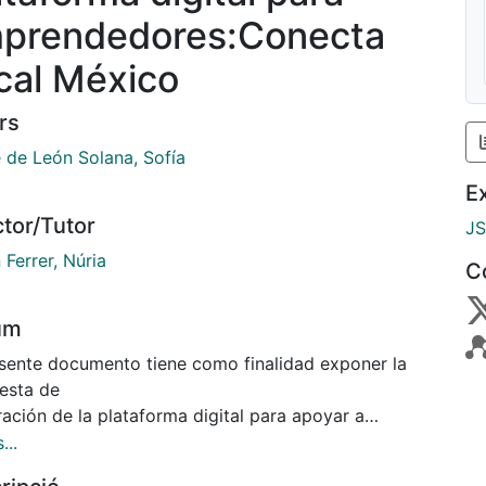
prendedores:Conecta
cal México
rs
 de León Solana, Sofía
E
ctor/Tutor
J
 Ferrer, Núria
C
um
esente documento tiene como finalidad exponer la
esta de
ación de la plataforma digital para apoyar a
ndedores mexicanos
...
ta Local México. Esta propuesta se desarrolló como