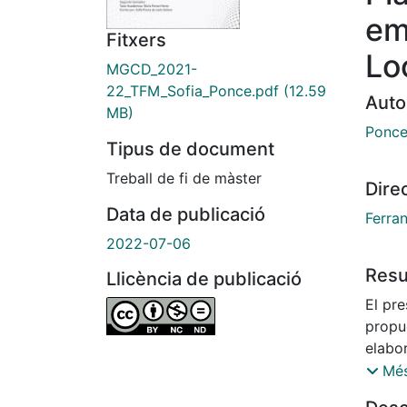
em
Fitxers
Lo
MGCD_2021-
22_TFM_Sofia_Ponce.pdf
(12.59
Auto
MB)
Ponce
Tipus de document
Treball de fi de màster
Dire
Data de publicació
Ferran
2022-07-06
Res
Llicència de publicació
El pr
propu
elabor
empre
Més
Conec