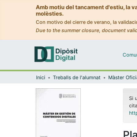
Amb motiu del tancament d'estiu, la v
molèsties.
Con motivo del cierre de verano, la valida
Due to the summer closure, document valid
Comuni
Inici
Treballs de l'alumnat
Si 
cit
htt
Pl