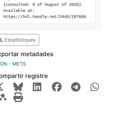
[consulted: 9 of August of 2026]. 
Available at: 
https://hdl.handle.net/2445/187668
Estadístiques
xportar metadades
SON
-
METS
ompartir registre