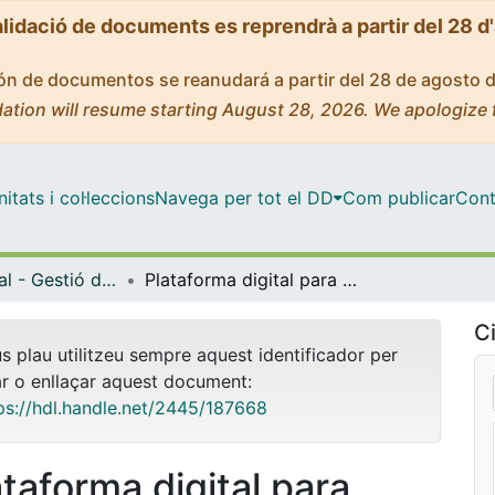
alidació de documents es reprendrà a partir del 28 d
ción de documentos se reanudará a partir del 28 de agosto 
ation will resume starting August 28, 2026. We apologize 
tats i col·leccions
Navega per tot el DD
Com publicar
Cont
Màster Oficial - Gestió de Continguts Digitals
Plataforma digital para emprendedores:Conecta Local México
Ci
us plau utilitzeu sempre aquest identificador per
ar o enllaçar aquest document:
ps://hdl.handle.net/2445/187668
ataforma digital para