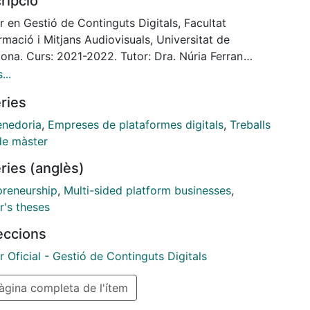
ripció
o Final de
r del Máster de Gestión de Contenidos Digitales de
 en Gestió de Continguts Digitals, Facultat
iversidad de
rmació i Mitjans Audiovisuals, Universitat de
lona durante el periodo Primavera 2022.
ona. Curs: 2021-2022. Tutor: Dra. Núria Ferran
ataforma digital pretende cubrir la demanda de
...
mación y
ries
ramiento en emprendimientos de hombres y mujeres
anos
nedoria
,
Empreses de plataformes digitals
,
Treballs
ndedores de entre 25 y 39 años de edad de nivel
de màster
económico
ries (anglès)
, con nivel de estudios de licenciatura y que viven
nas urbanas.
preneurship
,
Multi-sided platform businesses
,
ustentar la propuesta se realizó un análisis de
r's theses
es secundarias y
leccions
vestigación cualitativa de mercados. El diseño del
tipo web se hizo
 Oficial - Gestió de Continguts Digitals
endo una aproximación del User Center Design.
gina completa de l'ítem