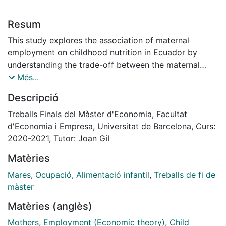
Resum
This study explores the association of maternal
employment on childhood nutrition in Ecuador by
understanding the trade-off between the maternal
time devoted to work and childcaring. I use exogenous
Més...
regional variation of the labor market as an instrument.
Descripció
Using the National Health and Nutrition Survey 2018, I
estimate the causal effect of maternal labor supply on
Treballs Finals del Màster d'Economia, Facultat
children’s nutrition outcomes based on
d'Economia i Empresa, Universitat de Barcelona, Curs:
anthropometrics measurements. Maternal employment
2020-2021, Tutor: Joan Gil
increases the probability of having stunted children,
Matèries
while I have not found any effect of maternal
employment on children suffering from wasting,
Mares
,
Ocupació
,
Alimentació infantil
,
Treballs de fi de
underweight and overweight. The results are robust
màster
and account for possible endogeneity sources.
Matèries (anglès)
Mothers
,
Employment (Economic theory)
,
Child