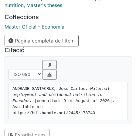
nutrition
,
Master's theses
Col·leccions
Màster Oficial - Economia
Pàgina completa de l'ítem
Citació
ANDRADE SANTACRUZ, José Carlos. 
Maternal 
employment and childhood nutrition in 
Ecuador.
 [consulted: 9 of August of 2026]. 
Available at: 
https://hdl.handle.net/2445/178740
Estadístiques