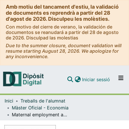
Amb motiu del tancament d'estiu, la validació
de documents es reprendrà a partir del 28
d'agost de 2026. Disculpeu les molèsties.
Con motivo del cierre de verano, la validación de
documentos se reanudará a partir del 28 de agosto
de 2026. Disculpad las molestias
Due to the summer closure, document validation will
resume starting August 28, 2026. We apologize for
any inconvenience.
(current)
Iniciar sessió
Comunitats i col·leccions
Inici
Treballs de l'alumnat
Navega per tot el DD
Màster Oficial - Economia
Com publicar
Maternal employment and childhood nutrition in Ecuador
Contacte