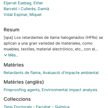
Eljarrat Esebag, Ethel
Barceló i Cullerés, Damià
Vidal Espinar, Miquel
Resum
[spa] Los retardantes de llama halogenados (HFRs) se
aplican a una gran variedad de materiales, como
muebles, textiles, material electrónico, etc., con el
objetivo de prevenir los incendios. La demanda global
Més...
se incrementa año tras año, con el agravante de que
Matèries
son liberados al medio ambiente desde los productos
que los contienen. Algunos de ellos han sido
Retardants de flama
,
Avaluació d'impacte ambiental
prohibidos en los últimos años, pero otros HFRs
Matèries (anglès)
alternativos han aparecido como posibles substitutos.
Es el caso de los norbornenos halogenados (HNs), de
Fireproofing agents
,
Environmental impact analysis
los cuales se dispone poca información pese a haber
Col·leccions
sido usados desde hace años. En esta tesis se
pretendió evaluar el impacto que estos compuestos
Tesis Doctorals - Facultat - Química