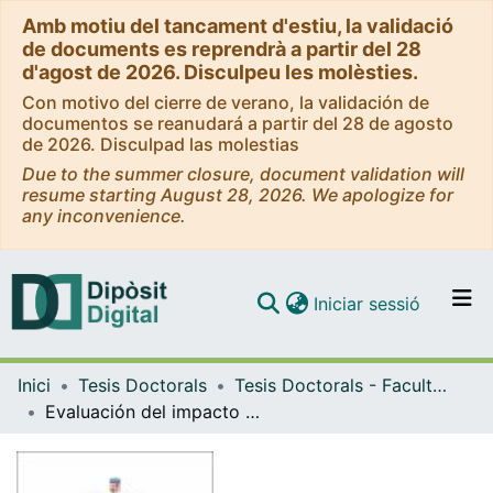
Amb motiu del tancament d'estiu, la validació
de documents es reprendrà a partir del 28
d'agost de 2026. Disculpeu les molèsties.
Con motivo del cierre de verano, la validación de
documentos se reanudará a partir del 28 de agosto
de 2026. Disculpad las molestias
Due to the summer closure, document validation will
resume starting August 28, 2026. We apologize for
any inconvenience.
(current)
Iniciar sessió
Comunitats i col·leccions
Inici
Tesis Doctorals
Tesis Doctorals - Facultat - Química
Navega per tot el DD
Evaluación del impacto ambiental asociado al uso de nuevos retardantes de llama
Com publicar
Contacte