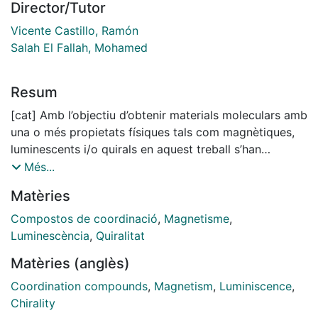
Director/Tutor
Vicente Castillo, Ramón
Salah El Fallah, Mohamed
Resum
[cat] Amb l’objectiu d’obtenir materials moleculars amb
una o més propietats físiques tals com magnètiques,
luminescents i/o quirals en aquest treball s’han
obtingut nous compostos de coordinació basats en
Més...
metalls de transició, concretament amb manganès, o
Matèries
bé amb ions lantànid trivalents Ln(III). Les propietats
físiques observades en aquests complexos deriven
Compostos de coordinació
,
Magnetisme
,
dels propis metalls, dels lligands orgànics coordinats a
Luminescència
,
Quiralitat
aquests o bé es deuen a la cooperativitat metall-
Matèries (anglès)
lligands.
Treballant amb ions manganès i lligands
Coordination compounds
,
Magnetism
,
Luminiscence
,
salicilaldoxima (H2-salox) i azidur s’ha obtingut el
Chirality