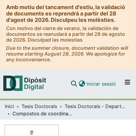
Amb motiu del tancament d'estiu, la validació
de documents es reprendrà a partir del 28
d'agost de 2026. Disculpeu les molèsties.
Con motivo del cierre de verano, la validación de
documentos se reanudará a partir del 28 de agosto
de 2026. Disculpad las molestias
Due to the summer closure, document validation will
resume starting August 28, 2026. We apologize for
any inconvenience.
(current)
Iniciar sessió
Comunitats i col·leccions
Inici
Tesis Doctorals
Tesis Doctorals - Departament - Química Inorgànica i Orgànica
Navega per tot el DD
Compostos de coordinació magnètics i/o luminescents derivats d'elements 3d o 4f: Cercant sistemes multipropietat
Com publicar
Contacte