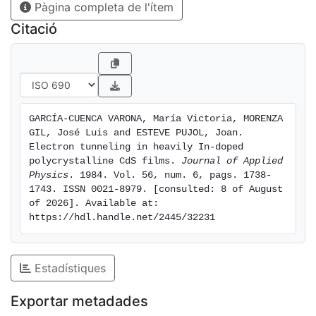
Pàgina completa de l'ítem
grain‐boundary trapping Seto"s model, taking into
account thermionic emission and tunneling of carriers
Citació
through the potential barriers. The barriers are found
to be high and narrow, and tunneling becomes the
predominating transport mechanism.
GARCÍA-CUENCA VARONA, María Victoria, MORENZA 
GIL, José Luis and ESTEVE PUJOL, Joan. 
Electron tunneling in heavily In-doped 
polycrystalline CdS films. 
Journal of Applied 
Physics
. 1984. Vol. 56, num. 6, pags. 1738-
1743. ISSN 0021-8979. [consulted: 8 of August 
of 2026]. Available at: 
https://hdl.handle.net/2445/32231
Estadístiques
Exportar metadades