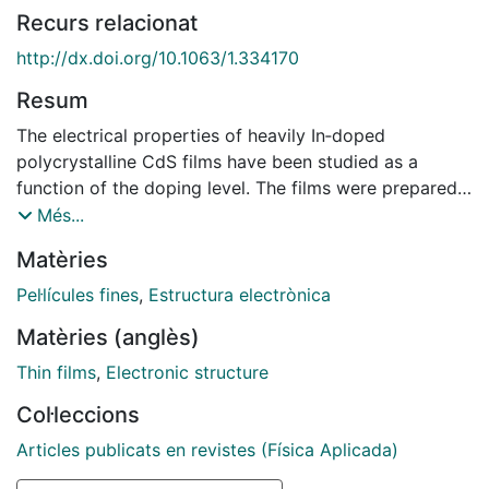
Recurs relacionat
http://dx.doi.org/10.1063/1.334170
Resum
The electrical properties of heavily In‐doped
polycrystalline CdS films have been studied as a
function of the doping level. The films were prepared
by vacuum coevaporation of CdS and In. Conductivity
Més...
and Hall measurements were performed over the
Matèries
temperature range 77-400 K. The conductivity
decreases weakly with the temperature and shows a
Pel·lícules fines
,
Estructura electrònica
tendency towards saturation at low temperatures. A
Matèries (anglès)
simple relationship σ=σ0(1+βT2) is found in the low‐
temperature range. The temperature dependence of
Thin films
,
Electronic structure
the mobility is similar to that of the conductivity since
Col·leccions
the Hall coefficient is found to be a constant in the
whole temperature range. We interpret the
Articles publicats en revistes (Física Aplicada)
experimental results in terms of a modified version of