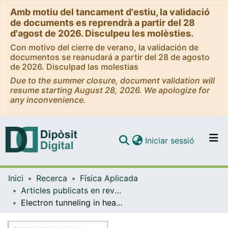
Amb motiu del tancament d'estiu, la validació
de documents es reprendrà a partir del 28
d'agost de 2026. Disculpeu les molèsties.
Con motivo del cierre de verano, la validación de
documentos se reanudará a partir del 28 de agosto
de 2026. Disculpad las molestias
Due to the summer closure, document validation will
resume starting August 28, 2026. We apologize for
any inconvenience.
(current)
Iniciar sessió
Comunitats i col·leccions
Inici
Recerca
Física Aplicada
Navega per tot el DD
Articles publicats en revistes (Física Aplicada)
Com publicar
Electron tunneling in heavily In-doped polycrystalline CdS films
Contacte