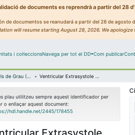
alidació de documents es reprendrà a partir del 28 d
ción de documentos se reanudará a partir del 28 de agosto 
ation will resume starting August 28, 2026. We apologize 
tats i col·leccions
Navega per tot el DD
Com publicar
Cont
Treballs Finals de Grau (TFG) - Enginyeria Biomèdica
Ventricular Extrasystole Ablation: electrophysiological characterization according to its origin
Ci
us plau utilitzeu sempre aquest identificador per
ar o enllaçar aquest document:
ps://hdl.handle.net/2445/178455
ntricular Extrasystole