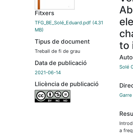
Ab
Fitxers
el
TFG_BE_Solé_Eduard.pdf
(4.31
MB)
ch
Tipus de document
to 
Treball de fi de grau
Auto
Data de publicació
Solé 
2021-06-14
Llicència de publicació
Dire
Garre
Res
Intro
a fre