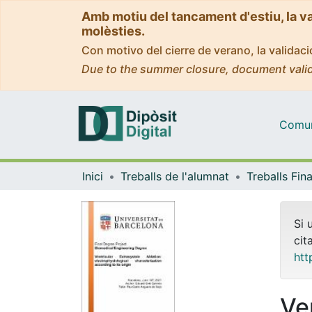
Amb motiu del tancament d'estiu, la v
molèsties.
Con motivo del cierre de verano, la valida
Due to the summer closure, document valid
Comuni
Inici
Treballs de l'alumnat
Si 
cit
htt
Ve