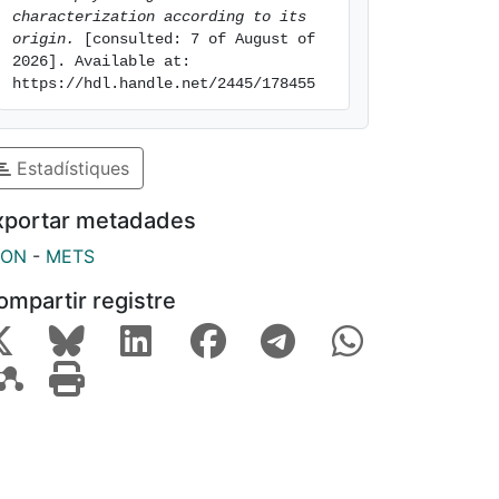
characterization according to its 
origin.
 [consulted: 7 of August of 
2026]. Available at: 
https://hdl.handle.net/2445/178455
Estadístiques
xportar metadades
SON
-
METS
ompartir registre