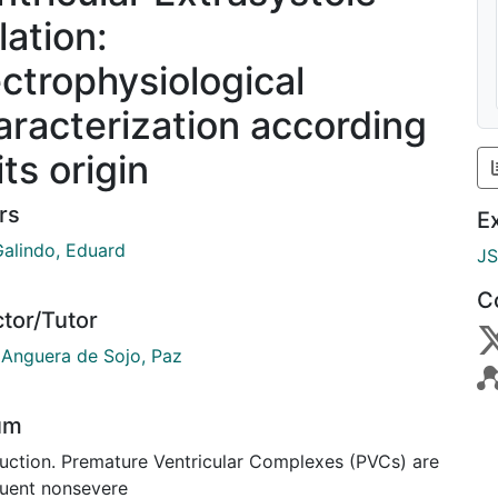
lation:
ectrophysiological
aracterization according
its origin
rs
E
Galindo, Eduard
J
C
ctor/Tutor
 Anguera de Sojo, Paz
um
duction. Premature Ventricular Complexes (PVCs) are
quent nonsevere