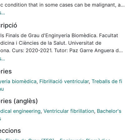
ac condition that in some cases can be malignant, as
may result
...
ructural cardiomyopathies or even sudden death, and
ripció
treatment.
harmacoresistant PVCs, catheter ablation is used
ls Finals de Grau d'Enginyeria Biomèdica. Facultat
a success rate
icina i Ciències de la Salut. Universitat de
en 50-90% for PVC burden reduction.
lona. Curs: 2020-2021. Tutor: Paz Garre Anguera de
atheter used has a set of electrodes used to
...
e intracavitary signals.
ries
hesis and objectives. Electrophysiological
teristics of the PVCs
yeria biomèdica
,
Fibril·lació ventricular
,
Treballs de fi
 be used to characterize the signals expected at
au
ent ventricular
ries (anglès)
ures and assess the outcome of the ablation in real-
dical engineering
,
Ventricular fibrillation
,
Bachelor's
ial and methods. Using CARTO3 (Remote Magnetic
s
ation) we
leccions
ed 29 PVCs (24 patients), from the Arrhythmia Unit
 Hospital Clinic of