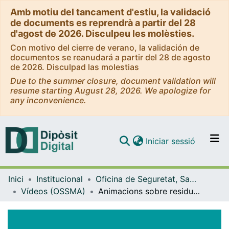
Amb motiu del tancament d'estiu, la validació
de documents es reprendrà a partir del 28
d'agost de 2026. Disculpeu les molèsties.
Con motivo del cierre de verano, la validación de
documentos se reanudará a partir del 28 de agosto
de 2026. Disculpad las molestias
Due to the summer closure, document validation will
resume starting August 28, 2026. We apologize for
any inconvenience.
(current)
Iniciar sessió
Comunitats i col·leccions
Inici
Institucional
Oficina de Seguretat, Salut i Medi Ambient (OSSMA)
Navega per tot el DD
Vídeos (OSSMA)
Animacions sobre residus per a pantalles (mupis) en la campanya KeFaXoKi_UB: Infusió, bossa de patates i caixa de cartró. [vídeo]
Com publicar
Contacte