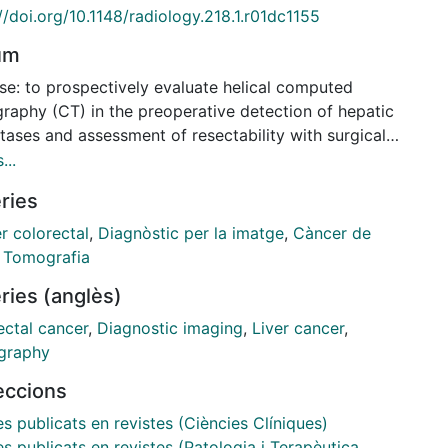
//doi.org/10.1148/radiology.218.1.r01dc1155
um
se: to prospectively evaluate helical computed
raphy (CT) in the preoperative detection of hepatic
ases and assessment of resectability with surgical,
operative ultrasonographic (US), and histopathologic
...
lation. Materials and methods: between October
ries
and December 1998, preoperative staging with
l CT (5-mm collimation; reconstruction interval, 5
r colorectal
,
Diagnòstic per la imatge
,
Càncer de
as performed in 157 patients with hepatic
,
Tomografia
tases. Iodinated contrast material was injected
ries (anglès)
enously (160-170 mL; rate, 2.5-3.0 mL/sec);
sition began at 60-70 seconds. Four radiologists
ectal cancer
,
Diagnostic imaging
,
Liver cancer
,
ectively assessed the metastatic involvement of the
graphy
by indicating the number and location of the lesions;
leccions
ion was indicated in 113 patients (119 instances).
al CT findings were correlated with pathologic and
es publicats en revistes (Ciències Clíniques)
al findings on a lesion-by-lesion basis. Results:
es publicats en revistes (Patologia i Terapèutica