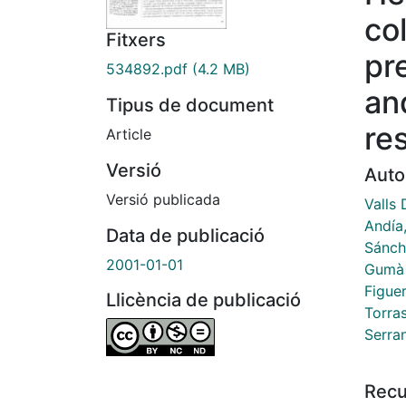
co
Fitxers
pr
534892.pdf
(4.2 MB)
an
Tipus de document
res
Article
Versió
Auto
Versió publicada
Valls 
Andía
Data de publicació
Sánch
2001-01-01
Gumà 
Figuer
Llicència de publicació
Torra
Serran
Recu