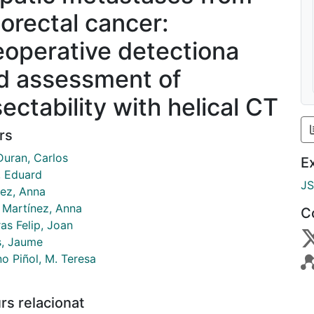
lorectal cancer:
eoperative detectiona
d assessment of
ectability with helical CT
rs
Duran, Carlos
E
, Eduard
J
ez, Anna
Martínez, Anna
C
as Felip, Joan
s, Jaume
o Piñol, M. Teresa
rs relacionat