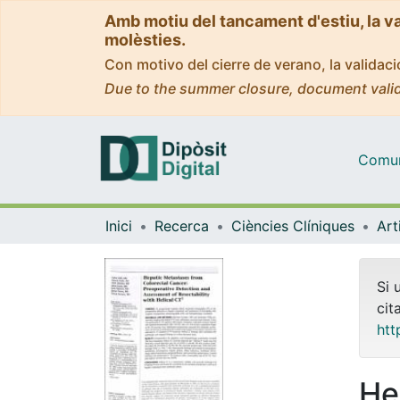
Amb motiu del tancament d'estiu, la v
molèsties.
Con motivo del cierre de verano, la valida
Due to the summer closure, document valid
Comuni
Inici
Recerca
Ciències Clíniques
Si 
cit
htt
He