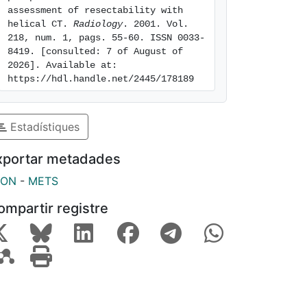
assessment of resectability with 
helical CT. 
Radiology
. 2001. Vol. 
218, num. 1, pags. 55-60. ISSN 0033-
8419. [consulted: 7 of August of 
2026]. Available at: 
https://hdl.handle.net/2445/178189
Estadístiques
xportar metadades
SON
-
METS
ompartir registre