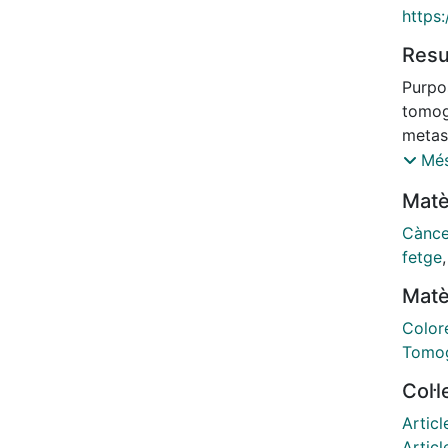
https:
Res
Purpo
tomog
metast
intra
Més
corre
Matè
1995 
helica
Cànce
mm) w
fetge
metas
Matè
intrav
acqui
Color
prosp
Tomo
liver 
Col·
resect
Helic
Articl
surgic
Articl