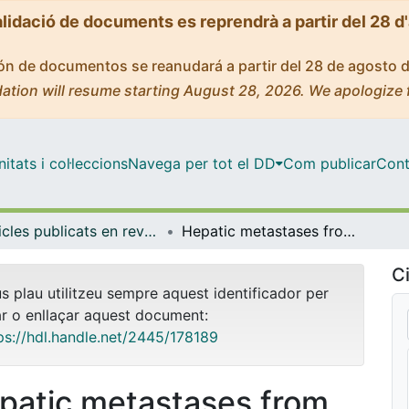
alidació de documents es reprendrà a partir del 28 d
ción de documentos se reanudará a partir del 28 de agosto 
ation will resume starting August 28, 2026. We apologize 
tats i col·leccions
Navega per tot el DD
Com publicar
Cont
Articles publicats en revistes (Ciències Clíniques)
Hepatic metastases from colorectal cancer: preoperative detectiona and assessment of resectability with helical CT
Ci
us plau utilitzeu sempre aquest identificador per
ar o enllaçar aquest document:
ps://hdl.handle.net/2445/178189
patic metastases from