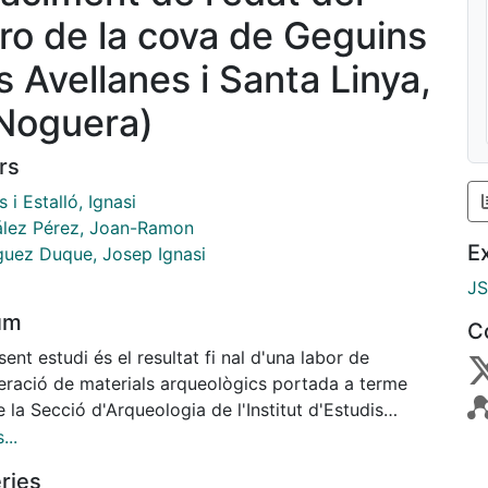
rro de la cova de Geguins
s Avellanes i Santa Linya,
 Noguera)
rs
 i Estalló, Ignasi
lez Pérez, Joan-Ramon
E
guez Duque, Josep Ignasi
J
um
C
sent estudi és el resultat fi nal d'una labor de
eració de materials arqueològics portada a terme
 la Secció d'Arqueologia de l'Institut d'Estudis
ncs entre 1980 i 1986, període en què es gestionà la
...
 de diverses col·leccions particulars procedents
ries
única cavitat del Pre-pirineu lleidatà, aleshores