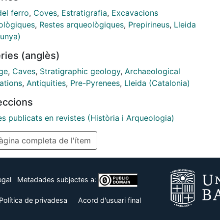
a. També inclou els resultats d'una breu intervenció
el ferro
,
Coves
,
Estratigrafia
,
Excavacions
ològica efectuada en la mateixa cova en 1982.
ològiques
,
Restes arqueològiques
,
Prepirineus
,
Lleida
isi dels objectes i el repàs de les condicions físiques
lunya)
oc que els acollia constitueixen la base d'unes refl
ries (anglès)
s sobre dues problemàtiques històriques: una, la
ble naturalesa de l'activitat humana desenvolupada
age
,
Caves
,
Stratigraphic geology
,
Archaeological
ell indret, l'altra, la contribució de la cavitat al
ations
,
Antiquities
,
Pre-Pyrenees
,
Lleida (Catalonia)
xement del moment cronològic més tardà de la
leccions
ncia humana durant la Prehistòria en les coves del
sec
es publicats en revistes (Història i Arqueologia)
gina completa de l'ítem
egal
Metadades subjectes a:
Política de privadesa
Acord d'usuari final