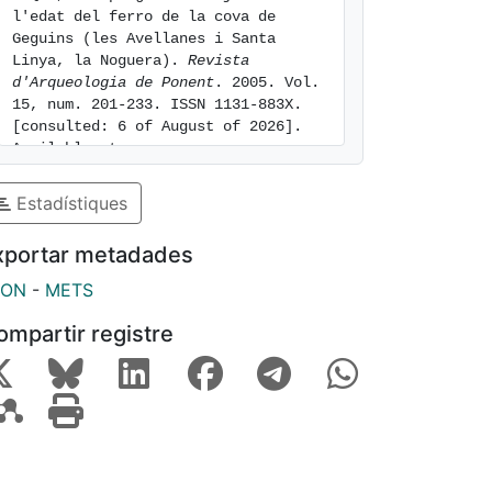
l'edat del ferro de la cova de 
Geguins (les Avellanes i Santa 
Linya, la Noguera). 
Revista 
d'Arqueologia de Ponent
. 2005. Vol. 
15, num. 201-233. ISSN 1131-883X. 
[consulted: 6 of August of 2026]. 
Available at: 
https://hdl.handle.net/2445/118468
Estadístiques
xportar metadades
SON
-
METS
ompartir registre