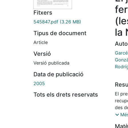
fe
Fitxers
(le
545847.pdf
(3.26 MB)
la
Tipus de document
Article
Auto
Garcés
Versió
Gonzá
Versió publicada
Rodrí
Data de publicació
2005
Res
El pre
Tots els drets reservats
recup
des de
Ilerde
Més
reunió
Matè
d'una 