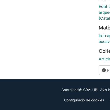
inèdit
Edat d
arque
arque
L'anàl
(Cata
del ll
Matè
exion
possi
Iron 
en aqu
excav
conei
Col·
presè
Mont
Articl
Pà
Coordinació:
CRAI UB
Avís l
Configuració de cookies