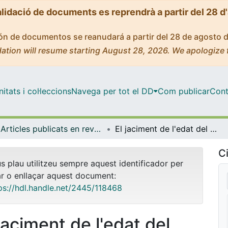
alidació de documents es reprendrà a partir del 28 d
ción de documentos se reanudará a partir del 28 de agosto 
ation will resume starting August 28, 2026. We apologize 
tats i col·leccions
Navega per tot el DD
Com publicar
Cont
Articles publicats en revistes (Història i Arqueologia)
El jaciment de l'edat del ferro de la cova de Geguins (les Avellanes i Santa Linya, la Noguera)
Ci
us plau utilitzeu sempre aquest identificador per
ar o enllaçar aquest document:
ps://hdl.handle.net/2445/118468
jaciment de l'edat del