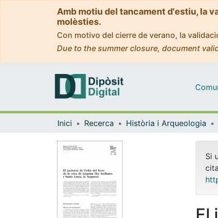
Amb motiu del tancament d'estiu, la v
molèsties.
Con motivo del cierre de verano, la valida
Due to the summer closure, document valid
Comuni
Inici
Recerca
Història i Arqueologia
Si 
cit
htt
El 