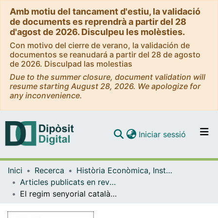
Amb motiu del tancament d'estiu, la validació
de documents es reprendrà a partir del 28
d'agost de 2026. Disculpeu les molèsties.
Con motivo del cierre de verano, la validación de
documentos se reanudará a partir del 28 de agosto
de 2026. Disculpad las molestias
Due to the summer closure, document validation will
resume starting August 28, 2026. We apologize for
any inconvenience.
(current)
Iniciar sessió
Comunitats i col·leccions
Inici
Recerca
Història Econòmica, Institucions, Política i Economia Mundial
Navega per tot el DD
Articles publicats en revistes (Història Econòmica, Institucions, Política i Economia Mundial)
Com publicar
El regim senyorial català als segles XVI i XVII
Contacte