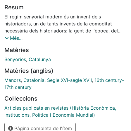
Resum
El regim senyorial modern és un invent dels
historiadors, un de tants invents de la comoditat
necessària dels historiadors: la gent de l'època, del
senyor al darrer vassall, no tenien consciencia de cap
Més...
trencament en l'organització social; i de fet, no n'hi
Matèries
hagué cap: el regim senyorial sorgit al segle XI es
mantingué sense solució de continuïtat fins al segle
Senyories
,
Catalunya
XIX; com diu Ramon Garrabou en la introducció a
Matèries (anglès)
Terra, treball i propietat.
Manors
,
Catalonia
,
Segle XVI-segle XVII
,
16th century-
17th century
Col·leccions
Articles publicats en revistes (Història Econòmica,
Institucions, Política i Economia Mundial)
Pàgina completa de l'ítem