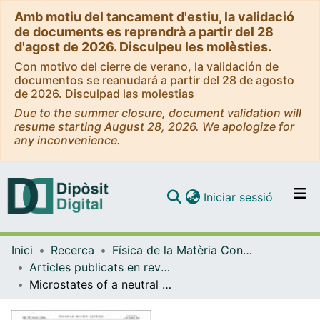
Amb motiu del tancament d'estiu, la validació
de documents es reprendrà a partir del 28
d'agost de 2026. Disculpeu les molèsties.
Con motivo del cierre de verano, la validación de
documentos se reanudará a partir del 28 de agosto
de 2026. Disculpad las molestias
Due to the summer closure, document validation will
resume starting August 28, 2026. We apologize for
any inconvenience.
(current)
Iniciar sessió
Comunitats i col·leccions
Inici
Recerca
Física de la Matèria Condensada
Navega per tot el DD
Articles publicats en revistes (Física de la Matèria Condensada)
Com publicar
Microstates of a neutral black hole in M theory
Contacte