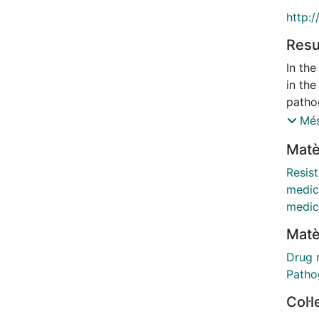
http:/
Res
In th
in th
pathog
Multid
Més
an em
Matè
probl
renow
Resis
policy
medic
agenc
medic
commun
Matè
antib
of str
Drug 
multi
Patho
Debate
Col·
antimi