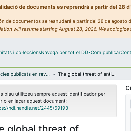
alidació de documents es reprendrà a partir del 28 d
ción de documentos se reanudará a partir del 28 de agosto 
ation will resume starting August 28, 2026. We apologize 
tats i col·leccions
Navega per tot el DD
Com publicar
Cont
Articles publicats en revistes (Fonaments Clínics)
The global threat of antimicrobial resistance: science for intervention
Ci
us plau utilitzeu sempre aquest identificador per
ar o enllaçar aquest document:
ps://hdl.handle.net/2445/69193
e global threat of