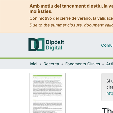
Amb motiu del tancament d'estiu, la v
molèsties.
Con motivo del cierre de verano, la valida
Due to the summer closure, document valid
Comuni
Inici
Recerca
Fonaments Clínics
Si 
cit
htt
Th