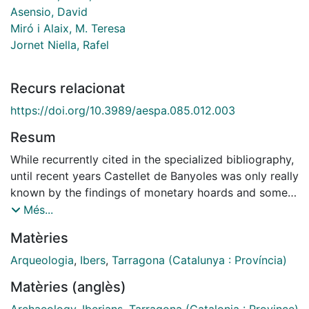
Asensio, David
Miró i Alaix, M. Teresa
Jornet Niella, Rafel
Recurs relacionat
https://doi.org/10.3989/aespa.085.012.003
Resum
While recurrently cited in the specialized bibliography,
until recent years Castellet de Banyoles was only really
known by the findings of monetary hoards and some
luxury ritual vases, in addition to the Hellenistic-type
Més...
pentagonal towers flanking the site entrance.
Matèries
Excavation work since 1998 has enabled precise
dating of the first settlement between the last third of
Arqueologia
,
Ibers
,
Tarragona (Catalunya : Província)
the 3rd century BC and early 2nd century BC, and has
Matèries (anglès)
revealed the existence at that time of a Punic-type
compartments wall, as well as an extensive dwelling