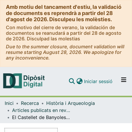
Amb motiu del tancament d'estiu, la validació
de documents es reprendrà a partir del 28
d'agost de 2026. Disculpeu les molèsties.
Con motivo del cierre de verano, la validación de
documentos se reanudará a partir del 28 de agosto
de 2026. Disculpad las molestias
Due to the summer closure, document validation will
resume starting August 28, 2026. We apologize for
any inconvenience.
(current)
Iniciar sessió
Comunitats i col·leccions
Inici
Recerca
Història i Arqueologia
Navega per tot el DD
Articles publicats en revistes (Història i Arqueologia)
Com publicar
El Castellet de Banyoles (Tivissa): Una ciudad ibérica en el curso inferior del río Ebro
Contacte