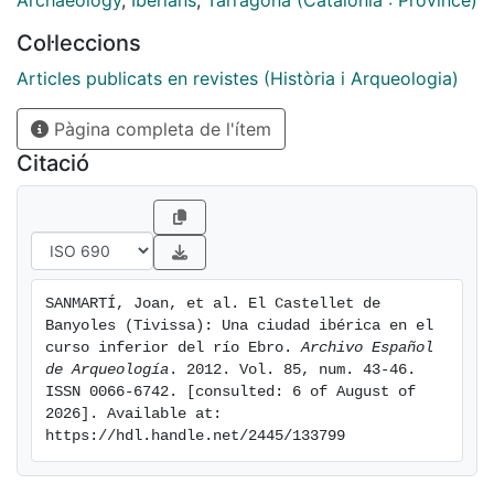
Archaeology
,
Iberians
,
Tarragona (Catalonia : Province)
area, which probably corresponds to a specific gens.
Col·leccions
Houses of different types and sizes are attested, as
well as a possible sanctuary. With an area of 4.5 ha,
Articles publicats en revistes (Història i Arqueologia)
Castellet de Banyoles is a small city that brought
Pàgina completa de l'ítem
together the entire population of the Mora basin,
following a mononuclear model unprecedented in the
Citació
northern Iberian world. This is likely explained by
strategic reasons in a turbulent historical context due
to the Barcid expansion in the Iberian Peninsula and
the Second Punic War.
SANMARTÍ, Joan, et al. El Castellet de 
Banyoles (Tivissa): Una ciudad ibérica en el 
curso inferior del río Ebro. 
Archivo Español 
de Arqueología
. 2012. Vol. 85, num. 43-46. 
ISSN 0066-6742. [consulted: 6 of August of 
2026]. Available at: 
https://hdl.handle.net/2445/133799