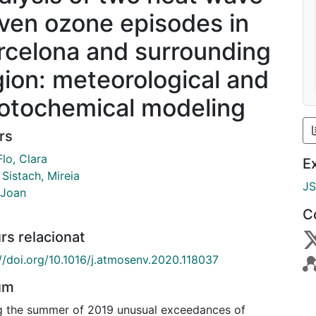
iven ozone episodes in
rcelona and surrounding
gion: meteorological and
otochemical modeling
rs
lo, Clara
E
Sistach, Mireia
J
 Joan
C
rs relacionat
://doi.org/10.1016/j.atmosenv.2020.118037
um
g the summer of 2019 unusual exceedances of