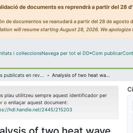
alidació de documents es reprendrà a partir del 28 d
ción de documentos se reanudará a partir del 28 de agosto 
ation will resume starting August 28, 2026. We apologize 
tats i col·leccions
Navega per tot el DD
Com publicar
Cont
Articles publicats en revistes (Física Aplicada)
Analysis of two heat wave driven ozone episodes in Barcelona and surrounding region: meteorological and photochemical modeling
Ci
us plau utilitzeu sempre aquest identificador per
ar o enllaçar aquest document:
ps://hdl.handle.net/2445/215203
alysis of two heat wave