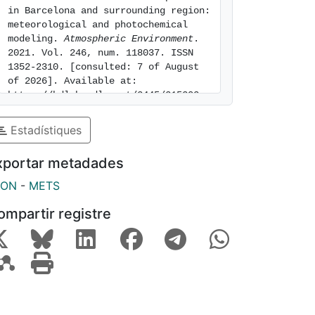
in Barcelona and surrounding region: 
meteorological and photochemical 
modeling. 
Atmospheric Environment
. 
2021. Vol. 246, num. 118037. ISSN 
1352-2310. [consulted: 7 of August 
of 2026]. Available at: 
https://hdl.handle.net/2445/215203
Estadístiques
xportar metadades
SON
-
METS
ompartir registre