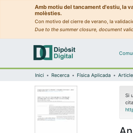
Amb motiu del tancament d'estiu, la v
molèsties.
Con motivo del cierre de verano, la valida
Due to the summer closure, document valid
Comuni
Inici
Recerca
Física Aplicada
Si 
cit
htt
An