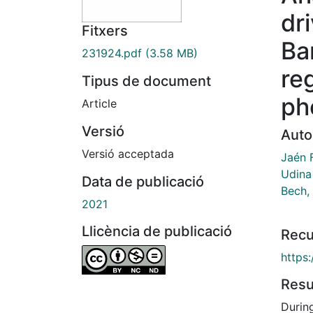
dr
Fitxers
Ba
231924.pdf
(3.58 MB)
re
Tipus de document
ph
Article
Versió
Auto
Versió acceptada
Jaén F
Udina 
Data de publicació
Bech,
2021
Llicència de publicació
Recu
https
Res
Durin