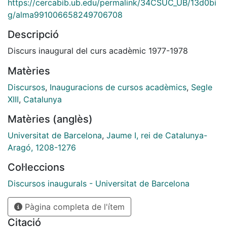
https://cercabib.ub.edu/permalink/34CSUC_UB/13d0bi
g/alma991006658249706708
Descripció
Discurs inaugural del curs acadèmic 1977-1978
Matèries
Discursos
,
Inauguracions de cursos acadèmics
,
Segle
XIII
,
Catalunya
Matèries (anglès)
Universitat de Barcelona
,
Jaume I, rei de Catalunya-
Aragó, 1208-1276
Col·leccions
Discursos inaugurals - Universitat de Barcelona
Pàgina completa de l'ítem
Citació