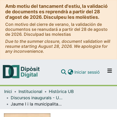
Amb motiu del tancament d'estiu, la validació
de documents es reprendrà a partir del 28
d'agost de 2026. Disculpeu les molèsties.
Con motivo del cierre de verano, la validación de
documentos se reanudará a partir del 28 de agosto
de 2026. Disculpad las molestias
Due to the summer closure, document validation will
resume starting August 28, 2026. We apologize for
any inconvenience.
(current)
Iniciar sessió
Comunitats i col·leccions
Inici
Institucional
Històrica UB
Navega per tot el DD
Discursos inaugurals - Universitat de Barcelona
Com publicar
Jaume I i la municipalitat de Barcelona
Contacte