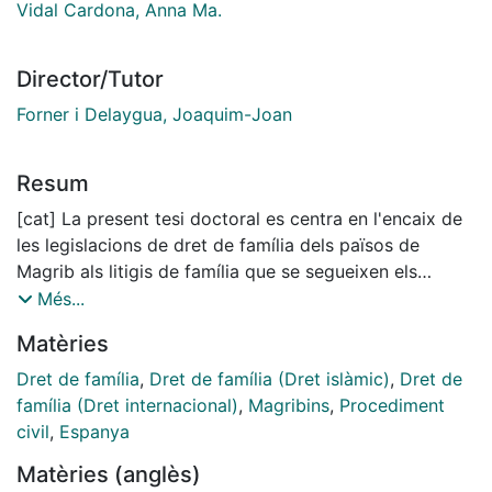
Vidal Cardona, Anna Ma.
Director/Tutor
Forner i Delaygua, Joaquim-Joan
Resum
[cat] La present tesi doctoral es centra en l'encaix de
les legislacions de dret de família dels països de
Magrib als litigis de família que se segueixen els
tribunals espanyols.Malgrat referir-se als magribins el
Més...
present treball es circumscriu només a Algèria Marroc
Matèries
i Tunísia. Es delimita a aquests països per una qüestió
de presència a Espanya, essent els marroquins el grup
Dret de família
,
Dret de família (Dret islàmic)
,
Dret de
amb més població que hi ha i també perquè aquests
família (Dret internacional)
,
Magribins
,
Procediment
tres països permeten veure la diferent evolució de les
civil
,
Espanya
normes de dret de família, des de les postures més
Matèries (anglès)
tancades fins a les més obertes com la tunisiana,