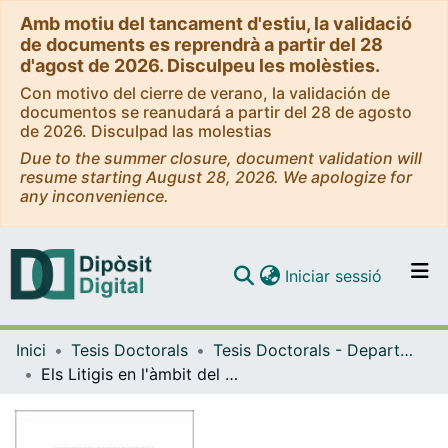
Amb motiu del tancament d'estiu, la validació
de documents es reprendrà a partir del 28
d'agost de 2026. Disculpeu les molèsties.
Con motivo del cierre de verano, la validación de
documentos se reanudará a partir del 28 de agosto
de 2026. Disculpad las molestias
Due to the summer closure, document validation will
resume starting August 28, 2026. We apologize for
any inconvenience.
(current)
Iniciar sessió
Comunitats i col·leccions
Inici
Tesis Doctorals
Tesis Doctorals - Departament - Dret i Economia Internacionals
Navega per tot el DD
Els Litigis en l'àmbit del dret de família quan intervenen elements d'estrangeria: El cas dels magribins
Com publicar
Contacte