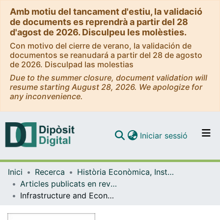
Amb motiu del tancament d'estiu, la validació
de documents es reprendrà a partir del 28
d'agost de 2026. Disculpeu les molèsties.
Con motivo del cierre de verano, la validación de
documentos se reanudará a partir del 28 de agosto
de 2026. Disculpad las molestias
Due to the summer closure, document validation will
resume starting August 28, 2026. We apologize for
any inconvenience.
(current)
Iniciar sessió
Comunitats i col·leccions
Inici
Recerca
Història Econòmica, Institucions, Política i Economia Mundial
Navega per tot el DD
Articles publicats en revistes (Història Econòmica, Institucions, Política i Economia Mundial)
Com publicar
Infrastructure and Economic Growth in Spain, 1845-1935
Contacte