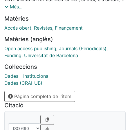
nom de la revista i l'import concedit
Més...
Matèries
Accés obert
,
Revistes
,
Finançament
Matèries (anglès)
Open access publishing
,
Journals (Periodicals)
,
Funding
,
Universitat de Barcelona
Col·leccions
Dades - Institucional
Dades (CRAI-UB)
Pàgina completa de l'ítem
Citació