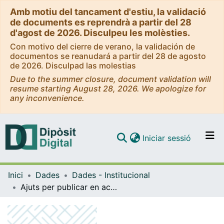
Amb motiu del tancament d'estiu, la validació
de documents es reprendrà a partir del 28
d'agost de 2026. Disculpeu les molèsties.
Con motivo del cierre de verano, la validación de
documentos se reanudará a partir del 28 de agosto
de 2026. Disculpad las molestias
Due to the summer closure, document validation will
resume starting August 28, 2026. We apologize for
any inconvenience.
(current)
Iniciar sessió
Comunitats i col·leccions
Inici
Dades
Dades - Institucional
Navega per tot el DD
Ajuts per publicar en accés obert (2017)
Com publicar
Contacte