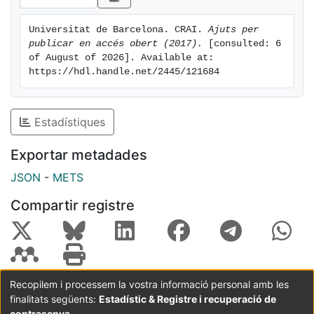
Universitat de Barcelona. CRAI. 
Ajuts per 
publicar en accés obert (2017).
 [consulted: 6 
of August of 2026]. Available at: 
https://hdl.handle.net/2445/121684
Estadístiques
Exportar metadades
JSON
-
METS
Compartir registre
Recopilem i processem la vostra informació personal amb les
finalitats següents:
Estadístic & Registre i recuperació de
Coordinació:
CRAI UB
Avís legal
Metadades
subjectes a:
contrasenya