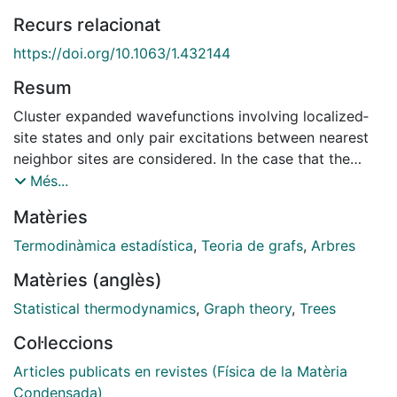
Recurs relacionat
https://doi.org/10.1063/1.432144
Resum
Cluster expanded wavefunctions involving localized‐
site states and only pair excitations between nearest
neighbor sites are considered. In the case that the
bonds connecting these nearest neighbor sites form a
Més...
tree graph (without rings), exact matrix element
Matèries
formulas are obtained in terms of the inverse of a
modified type of topological matrix associated with
Termodinàmica estadística
,
Teoria de grafs
,
Arbres
this tree graph. The treatment of some near‐tree
Matèries (anglès)
cases, without any touching rings, is also discussed.
Statistical thermodynamics
,
Graph theory
,
Trees
Col·leccions
Articles publicats en revistes (Física de la Matèria
Condensada)