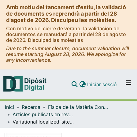
Amb motiu del tancament d'estiu, la validació
de documents es reprendrà a partir del 28
d'agost de 2026. Disculpeu les molèsties.
Con motivo del cierre de verano, la validación de
documentos se reanudará a partir del 28 de agosto
de 2026. Disculpad las molestias
Due to the summer closure, document validation will
resume starting August 28, 2026. We apologize for
any inconvenience.
(current)
Iniciar sessió
Comunitats i col·leccions
Inici
Recerca
Física de la Matèria Condensada
Navega per tot el DD
Articles publicats en revistes (Física de la Matèria Condensada)
Com publicar
Variational localized-site cluster expansions. II. Trees and near trees
Contacte