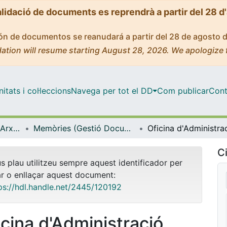
alidació de documents es reprendrà a partir del 28 d
ción de documentos se reanudará a partir del 28 de agosto 
ation will resume starting August 28, 2026. We apologize 
tats i col·leccions
Navega per tot el DD
Com publicar
Cont
Gestió Documental i Arxiu Històric de la Universitat de Barcelona
Memòries (Gestió Documental i Arxiu Històric de la Universitat de Barcelona)
Ci
us plau utilitzeu sempre aquest identificador per
ar o enllaçar aquest document:
ps://hdl.handle.net/2445/120192
icina d'Administració