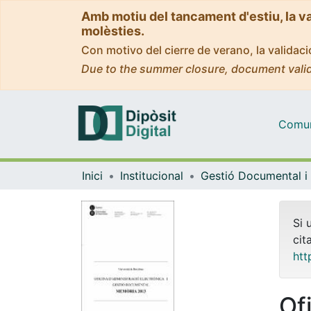
Amb motiu del tancament d'estiu, la v
molèsties.
Con motivo del cierre de verano, la valida
Due to the summer closure, document valid
Comuni
Inici
Institucional
Si 
cit
htt
Of