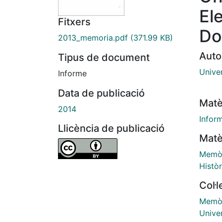
El
Fitxers
Do
2013_memoria.pdf
(371.99 KB)
Auto
Tipus de document
Univer
Informe
Data de publicació
Matè
2014
Infor
Llicència de publicació
Matè
Memòr
Històr
Col·
Memòr
Unive