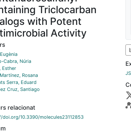
ntaining Triclocarban
alogs with Potent
timicrobial Activity
rs
 Eugènia
o-Cabra, Núria
E
, Esther
J
 Martínez, Rosana
nts Serra, Eduard
C
ez Cruz, Santiago
rs relacionat
://doi.org/10.3390/molecules23112853
um