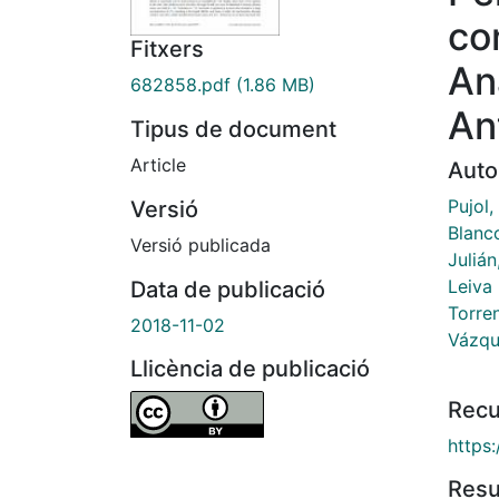
co
Fitxers
An
682858.pdf
(1.86 MB)
An
Tipus de document
Article
Auto
Pujol,
Versió
Blanc
Versió publicada
Julián
Leiva
Data de publicació
Torre
2018-11-02
Vázqu
Llicència de publicació
Recu
https
Res