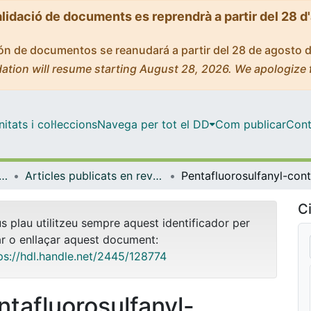
alidació de documents es reprendrà a partir del 28 d
ción de documentos se reanudará a partir del 28 de agosto 
ation will resume starting August 28, 2026. We apologize 
tats i col·leccions
Navega per tot el DD
Com publicar
Cont
logia, Toxicologia i Química Terapèutica
Articles publicats en revistes (Farmacologia, Toxicologia i Química Terapèutica)
Ci
us plau utilitzeu sempre aquest identificador per
ar o enllaçar aquest document:
ps://hdl.handle.net/2445/128774
ntafluorosulfanyl-