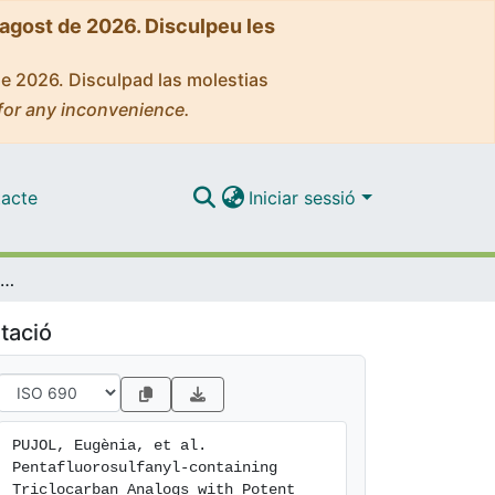
'agost de 2026. Disculpeu les
de 2026. Disculpad las molestias
for any inconvenience.
acte
Iniciar sessió
Pentafluorosulfanyl-containing Triclocarban Analogs with Potent Antimicrobial Activity
tació
PUJOL, Eugènia, et al. 
Pentafluorosulfanyl-containing 
Triclocarban Analogs with Potent 