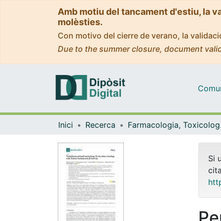
Amb motiu del tancament d'estiu, la v
molèsties.
Con motivo del cierre de verano, la valida
Due to the summer closure, document valid
Comuni
Inici
Recerca
Farmaco
Si 
cit
htt
Pe