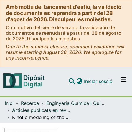
Amb motiu del tancament d'estiu, la validació
de documents es reprendrà a partir del 28
d'agost de 2026. Disculpeu les molèsties.
Con motivo del cierre de verano, la validación de
documentos se reanudará a partir del 28 de agosto
de 2026. Disculpad las molestias
Due to the summer closure, document validation will
resume starting August 28, 2026. We apologize for
any inconvenience.
(current)
Iniciar sessió
Comunitats i col·leccions
Inici
Recerca
Enginyeria Química i Química Analítica
Navega per tot el DD
Articles publicats en revistes (Enginyeria Química i Química Analítica)
Com publicar
Kinetic modeling of the simultaneous etherification of ethanol with C4 and C5 olefins over Amberlyst 35 using model averaging
Contacte