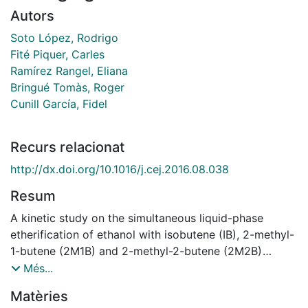
Autors
Soto López, Rodrigo
Fité Piquer, Carles
Ramírez Rangel, Eliana
Bringué Tomàs, Roger
Cunill García, Fidel
Recurs relacionat
http://dx.doi.org/10.1016/j.cej.2016.08.038
Resum
A kinetic study on the simultaneous liquid-phase
etherification of ethanol with isobutene (IB), 2-methyl-
1-butene (2M1B) and 2-methyl-2-butene (2M2B)
catalyzed by Amberlyst¿ 35 to form ethyl tert-butyl
Més...
ether (ETBE) and tert-amyl ethyl ether (TAEE) is
Matèries
presented. Isothermal experimental runs were carried