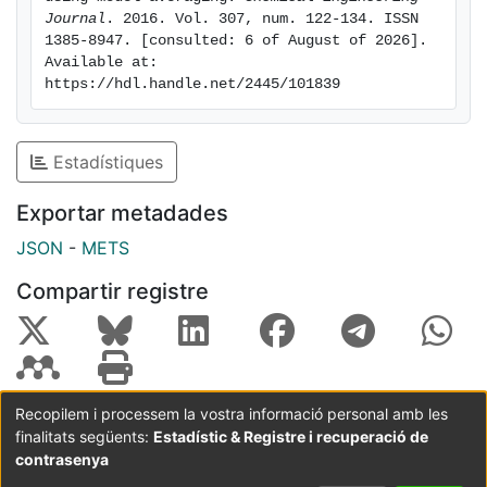
Journal
. 2016. Vol. 307, num. 122-134. ISSN 
double bond in internal position.
1385-8947. [consulted: 6 of August of 2026]. 
Available at: 
https://hdl.handle.net/2445/101839
Estadístiques
Exportar metadades
JSON
-
METS
Compartir registre
Recopilem i processem la vostra informació personal amb les
finalitats següents:
Estadístic & Registre i recuperació de
Coordinació:
CRAI UB
Avís legal
Metadades
subjectes a:
contrasenya