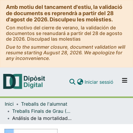
Amb motiu del tancament d'estiu, la validació
de documents es reprendrà a partir del 28
d'agost de 2026. Disculpeu les molèsties.
Con motivo del cierre de verano, la validación de
documentos se reanudará a partir del 28 de agosto
de 2026. Disculpad las molestias
Due to the summer closure, document validation will
resume starting August 28, 2026. We apologize for
any inconvenience.
(current)
Iniciar sessió
Comunitats i col·leccions
Inici
Treballs de l'alumnat
Navega per tot el DD
Treballs Finals de Grau (TFG) - Estadística UB-UPC
Com publicar
Análisis de la mortalidad según causas de muerte y evaluación de la asistencia sanitaria y del estado de salud de una población
Contacte