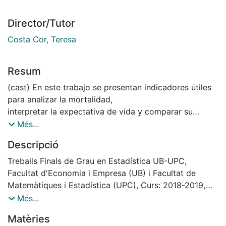
Director/Tutor
Costa Cor, Teresa
Resum
(cast) En este trabajo se presentan indicadores útiles
para analizar la mortalidad,
interpretar la expectativa de vida y comparar su
comportamiento en diferentes territorios. A
Més...
partir de las tablas de mortalidad se puede obtener la
Descripció
esperanza de vida por sexo en distintas
edades y explicar la contribución de los grupos de
Treballs Finals de Grau en Estadística UB-UPC,
edades más avanzados en la mejora que ha
Facultat d'Economia i Empresa (UB) i Facultat de
experimentado este indicador en los últimos años. Se
Matemàtiques i Estadística (UPC), Curs: 2018-2019,
estudia la mortalidad según las causas de
Tutor: Teresa Costa Cor
Més...
muerte y se aplica la estandarización, tanto directa
Matèries
como indirecta, para comparar