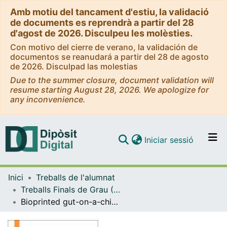
Amb motiu del tancament d'estiu, la validació
de documents es reprendrà a partir del 28
d'agost de 2026. Disculpeu les molèsties.
Con motivo del cierre de verano, la validación de
documentos se reanudará a partir del 28 de agosto
de 2026. Disculpad las molestias
Due to the summer closure, document validation will
resume starting August 28, 2026. We apologize for
any inconvenience.
(current)
Iniciar sessió
Comunitats i col·leccions
Inici
Treballs de l'alumnat
Navega per tot el DD
Treballs Finals de Grau (TFG) - Enginyeria Biomèdica
Com publicar
Bioprinted gut-on-a-chip to mimic the small intestinal mucosa
Contacte