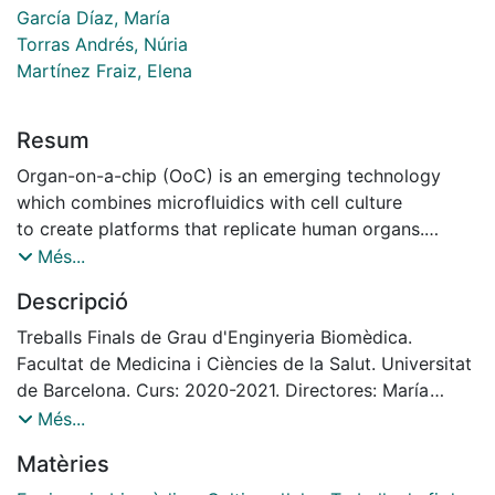
García Díaz, María
Torras Andrés, Núria
Martínez Fraiz, Elena
Resum
Organ-on-a-chip (OoC) is an emerging technology
which combines microfluidics with cell culture
to create platforms that replicate human organs.
These predictive models are used to understand
Més...
human physiology and to predict responses to medical
Descripció
treatments. Being the small intestine the
largest interface between the environment and the
Treballs Finals de Grau d'Enginyeria Biomèdica.
human organism and one of the most important
Facultat de Medicina i Ciències de la Salut. Universitat
organs involved in drug metabolism, there is an
de Barcelona. Curs: 2020-2021. Directores: María
increasing interest from researchers and the
García Díaz & Núria Torras Andrés. Tutora: Elena
Més...
pharmaceutical industry for reliable in vitro intestine
Martínez Fraiz
Matèries
models. However, currently available gut-ona-
chip devices that replicate the complex