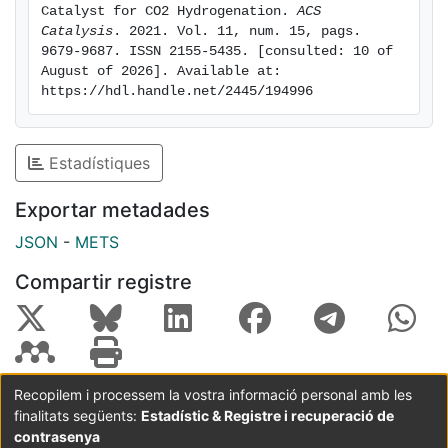
Catalyst for CO2 Hydrogenation. 
ACS 
Catalysis
. 2021. Vol. 11, num. 15, pags. 
9679-9687. ISSN 2155-5435. [consulted: 10 of 
August of 2026]. Available at: 
https://hdl.handle.net/2445/194996
Estadístiques
Exportar metadades
JSON
-
METS
Compartir registre
Recopilem i processem la vostra informació personal amb les
finalitats següents:
Estadístic & Registre i recuperació de
Coordinació:
CRAI UB
Avís legal
Metadades
subjectes a:
contrasenya