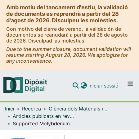
Amb motiu del tancament d'estiu, la validació
de documents es reprendrà a partir del 28
d'agost de 2026. Disculpeu les molèsties.
Con motivo del cierre de verano, la validación de
documentos se reanudará a partir del 28 de agosto
de 2026. Disculpad las molestias
Due to the summer closure, document validation will
resume starting August 28, 2026. We apologize for
any inconvenience.
(current)
Iniciar sessió
Comunitats i col·leccions
Inici
Recerca
Ciència dels Materials i Química Física
Navega per tot el DD
Articles publicats en revistes (Ciència dels Materials i Química Física)
Com publicar
Supported Molybdenum Carbide Nanoparticles as an Excellent Catalyst for CO2 Hydrogenation
Contacte