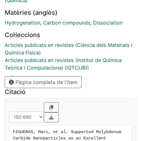
(Química)
CO2 converts predominantly to CO with a significant
Matèries (anglès)
amount of methanol and no methane or other alkanes
as reaction products. The apparent activation energy
Hydrogenation
,
Carbon compounds
,
Dissociation
for this process (14 kcal/mol) is smaller than that
Col·leccions
corresponding to bulk δ-MoC (17 kcal/mol) or a
Cu(111) benchmark system (25 kcal/mol). This trend
Articles publicats en revistes (Ciència dels Materials i
reflects the superior ability of MoC1.1/Au(111) to bind
Química Física)
and dissociate CO2. Model calculations carried out in
Articles publicats en revistes (Institut de Química
the framework of density functional theory provide
Teòrica i Computacional (IQTCUB))
insights into the underlying mechanism suggesting that
Pàgina completa de l'ítem
CO2 hydrogenation on the hydrogen-covered
stoichiometric MoCx nanoparticles supported on
Citació
Au(111) proceeds mostly under an Eley-Rideal
mechanism. The influence of the Au(111) is also
analyzed and proven to have a role on the final
reaction energy but almost no effect on the activation
energy and transition state structure of the analyzed
FIGUERAS, Marc, et al. Supported Molybdenum 
reaction pathways.
Carbide Nanoparticles as an Excellent 