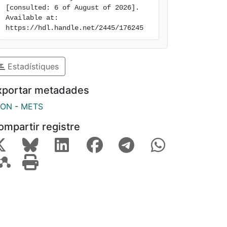
[consulted: 6 of August of 2026]. 
Available at: 
https://hdl.handle.net/2445/176245
Estadístiques
xportar metadades
SON
-
METS
ompartir registre