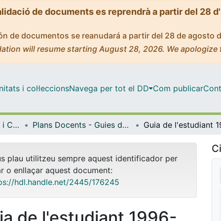
alidació de documents es reprendrà a partir del 28 d
ción de documentos se reanudará a partir del 28 de agosto 
ation will resume starting August 28, 2026. We apologize 
tats i col·leccions
Navega per tot el DD
Com publicar
Cont
Facultat de Farmàcia i Ciències de l'Alimentació
Plans Docents - Guies de l'estudiant (Facultat de Farmàcia i Ciències de l'Alimentació)
Ci
us plau utilitzeu sempre aquest identificador per
ar o enllaçar aquest document:
ps://hdl.handle.net/2445/176245
ia de l'estudiant 1996-