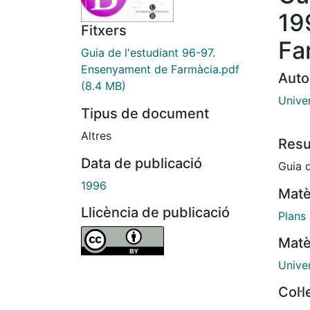
19
Fitxers
Fa
Guia de l'estudiant 96-97.
Ensenyament de Farmàcia.pdf
Auto
(8.4 MB)
Unive
Tipus de document
Altres
Res
Data de publicació
Guia 
1996
Matè
Llicència de publicació
Plans
Matè
Unive
Col·