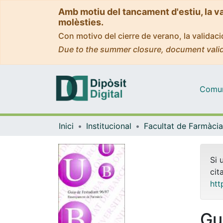
Amb motiu del tancament d'estiu, la v
molèsties.
Con motivo del cierre de verano, la valida
Due to the summer closure, document valid
Comuni
Inici
Institucional
Si 
cit
htt
Gu