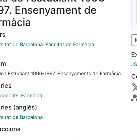
97. Ensenyament de
rmàcia
rs
rsitat de Barcelona. Facultat de Farmàcia
E
um
J
de l'Estudiant 1996-1997. Ensenyaments de Farmàcia.
C
ries
 docents
,
Farmàcia
ries (anglès)
rsitat de Barcelona
leccions