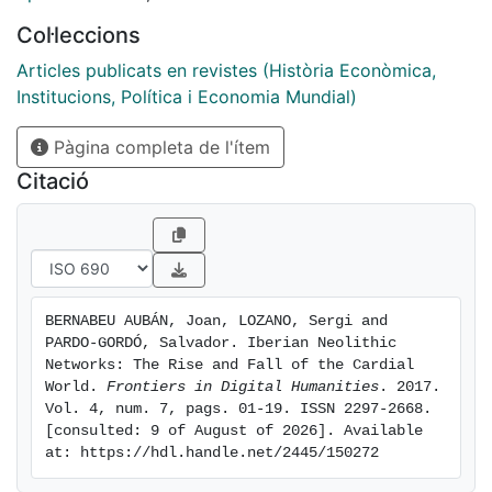
end of Early Neolithic. (...)
Col·leccions
Articles publicats en revistes (Història Econòmica,
Institucions, Política i Economia Mundial)
Pàgina completa de l'ítem
Citació
BERNABEU AUBÁN, Joan, LOZANO, Sergi and 
PARDO-GORDÓ, Salvador. Iberian Neolithic 
Networks: The Rise and Fall of the Cardial 
World. 
Frontiers in Digital Humanities
. 2017. 
Vol. 4, num. 7, pags. 01-19. ISSN 2297-2668. 
[consulted: 9 of August of 2026]. Available 
at: https://hdl.handle.net/2445/150272