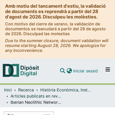
Amb motiu del tancament d'estiu, la validació
de documents es reprendrà a partir del 28
d'agost de 2026. Disculpeu les molèsties.
Con motivo del cierre de verano, la validación de
documentos se reanudará a partir del 28 de agosto
de 2026. Disculpad las molestias
Due to the summer closure, document validation will
resume starting August 28, 2026. We apologize for
any inconvenience.
(current)
Iniciar sessió
Comunitats i col·leccions
Inici
Recerca
Història Econòmica, Institucions, Política i Economia Mundial
Navega per tot el DD
Articles publicats en revistes (Història Econòmica, Institucions, Política i Economia Mundial)
Com publicar
Iberian Neolithic Networks: The Rise and Fall of the Cardial World
Contacte