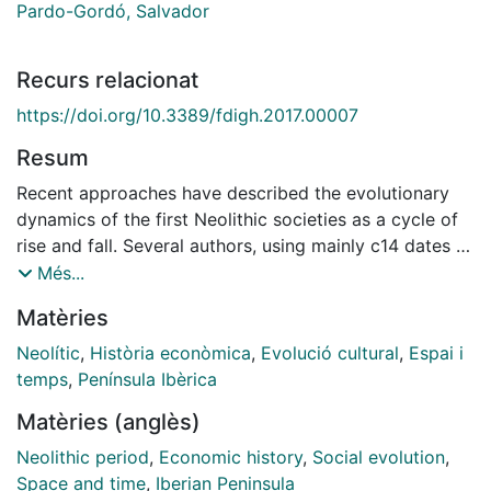
Pardo-Gordó, Salvador
Recurs relacionat
https://doi.org/10.3389/fdigh.2017.00007
Resum
Recent approaches have described the evolutionary
dynamics of the first Neolithic societies as a cycle of
rise and fall. Several authors, using mainly c14 dates as
a demographic proxy, identified a general pattern of a
Més...
boom in population coincident with the arrival of food
Matèries
production economies followed by a rapid decline
some centuries afterward in multiple European
Neolític
,
Història econòmica
,
Evolució cultural
,
Espai i
regions. Concerning Iberia, we also noted that this
temps
,
Península Ibèrica
phenomenon correlates with an initial development of
Matèries (anglès)
archeological entities (i.e., 'cultures') over large areas
(e.g., the Impresso-Cardial in West Mediterranean),
Neolithic period
,
Economic history
,
Social evolution
,
followed by a phase of 'cultural fragmentation' by the
Space and time
,
Iberian Peninsula