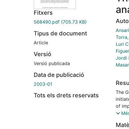
an
Fitxers
Auto
568490.pdf
(705.73 KB)
Ansari
Tipus de document
Torra,
Article
Luri C
Figue
Versió
Jordi
Versió publicada
Masan
Data de publicació
Res
2003-01
The G
Tots els drets reservats
initia
of im
In its
Més
defin
Matè
probl