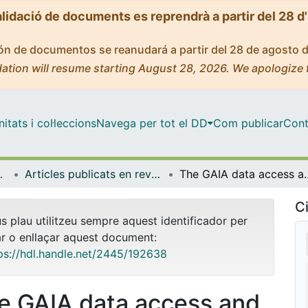
alidació de documents es reprendrà a partir del 28 d
ción de documentos se reanudará a partir del 28 de agosto 
ation will resume starting August 28, 2026. We apologize 
tats i col·leccions
Navega per tot el DD
Com publicar
Cont
trofísica
Articles publicats en revistes (Física Quàntica i Astrofísica)
The GAIA data acce
Ci
us plau utilitzeu sempre aquest identificador per
ar o enllaçar aquest document:
ps://hdl.handle.net/2445/192638
e GAIA data access and