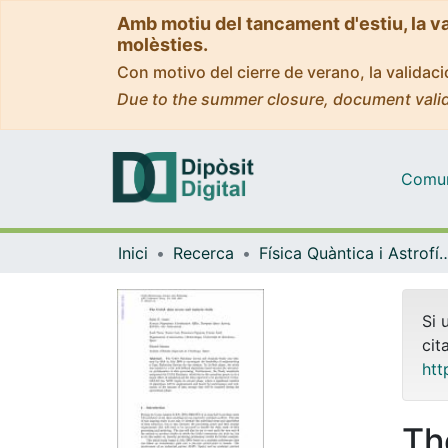
Amb motiu del tancament d'estiu, la v
molèsties.
Con motivo del cierre de verano, la valida
Due to the summer closure, document valid
Comuni
Inici
Recerca
Física Quàntica i As
Si 
cit
htt
Th