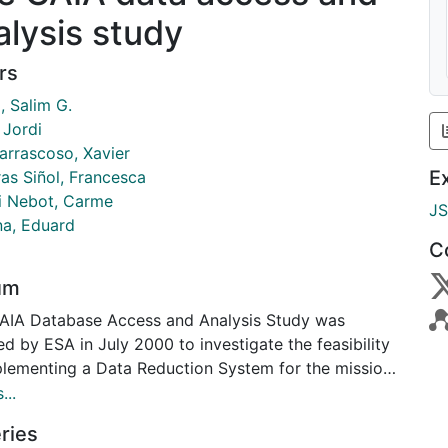
alysis study
rs
, Salim G.
 Jordi
arrascoso, Xavier
E
ras Siñol, Francesca
 i Nebot, Carme
J
a, Eduard
C
um
AIA Database Access and Analysis Study was
ted by ESA in July 2000 to investigate the feasibility
plementing a Data Reduction System for the mission.
 first phase, the study was limited to a few well-
...
ed algorithms based around the astrometric
ries
ematics of data processing. Furthermore, the Study