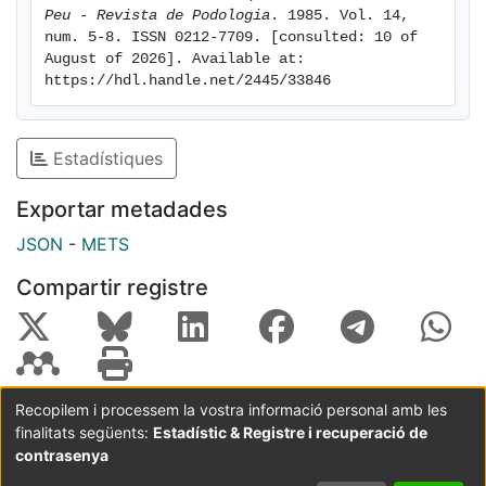
Peu - Revista de Podologia
. 1985. Vol. 14, 
num. 5-8. ISSN 0212-7709. [consulted: 10 of 
August of 2026]. Available at: 
https://hdl.handle.net/2445/33846
Estadístiques
Exportar metadades
JSON
-
METS
Compartir registre
Recopilem i processem la vostra informació personal amb les
finalitats següents:
Estadístic & Registre i recuperació de
Coordinació:
CRAI UB
Avís legal
Metadades
subjectes a:
contrasenya