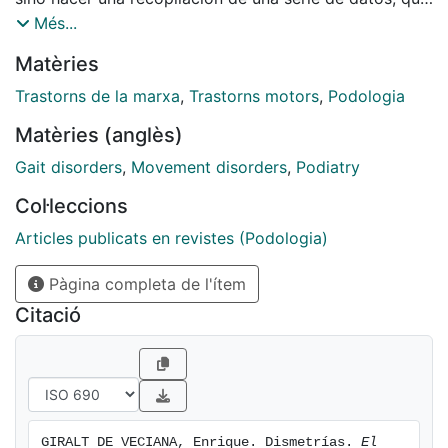
me han sido de gran utilidad en mi práctica diaria,
Més...
frente a un problema que me parecía poco común y
Matèries
que al contrario, cada vez es más frecuente como son:
LAS DISMETRIAS.
Trastorns de la marxa
,
Trastorns motors
,
Podologia
Matèries (anglès)
Gait disorders
,
Movement disorders
,
Podiatry
Col·leccions
Articles publicats en revistes (Podologia)
Pàgina completa de l'ítem
Citació
GIRALT DE VECIANA, Enrique. Dismetrías. 
El 