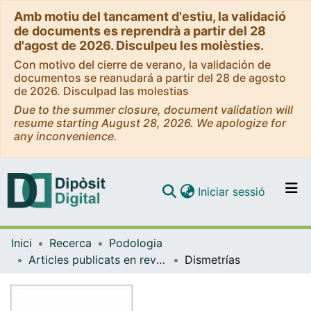
Amb motiu del tancament d'estiu, la validació
de documents es reprendrà a partir del 28
d'agost de 2026. Disculpeu les molèsties.
Con motivo del cierre de verano, la validación de
documentos se reanudará a partir del 28 de agosto
de 2026. Disculpad las molestias
Due to the summer closure, document validation will
resume starting August 28, 2026. We apologize for
any inconvenience.
(current)
Iniciar sessió
Comunitats i col·leccions
Inici
Recerca
Podologia
Navega per tot el DD
Articles publicats en revistes (Podologia)
Dismetrías
Com publicar
Contacte