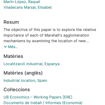
Marín-López, Raquel
Viladecans Marsal, Elisabet
Resum
The objective of this paper is to explore the relative
importance of each of Marshall's agglomeration
mechanisms by examining the location of new
manufacturing firms in Spain. In particular, we estimate
Més...
the count of new firms by industry and location as a
Matèries
function of (pre-determined) local employment levels
in industries that: 1) use similar workers (labor market
Localització industrial
,
Espanya
pooling); 2) have a customer- supplier relationship
Matèries (anglès)
(input sharing); and 3) use similar technologies
(knowledge spillovers). We examine the variation in
Industrial location
,
Spain
the creation of new firms across cities and across
Col·leccions
municipalities within large cities to shed light on the
geographical scope of each of the three
UB Economics – Working Papers [ERE]
agglomeration mechanisms. We find evidence of all
Documents de treball / Informes (Economia)