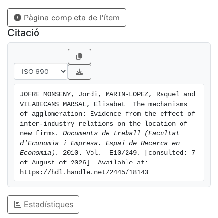
three agglomeration mechanisms, although their
Pàgina completa de l'ítem
incidence differs depending on the geographical scale
of the analysis.
Citació
JOFRE MONSENY, Jordi, MARÍN-LÓPEZ, Raquel and 
VILADECANS MARSAL, Elisabet. The mechanisms 
of agglomeration: Evidence from the effect of 
inter-industry relations on the location of 
new firms. 
Documents de treball (Facultat 
d'Economia i Empresa. Espai de Recerca en 
Economia)
. 2010. Vol.  E10/249. [consulted: 7 
of August of 2026]. Available at: 
https://hdl.handle.net/2445/18143
Estadístiques