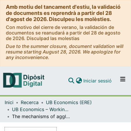
Amb motiu del tancament d'estiu, la validació
de documents es reprendrà a partir del 28
d'agost de 2026. Disculpeu les molèsties.
Con motivo del cierre de verano, la validación de
documentos se reanudará a partir del 28 de agosto
de 2026. Disculpad las molestias
Due to the summer closure, document validation will
resume starting August 28, 2026. We apologize for
any inconvenience.
(current)
Iniciar sessió
Comunitats i col·leccions
Inici
Recerca
UB Economics (ERE)
Navega per tot el DD
UB Economics – Working Papers [ERE]
Com publicar
The mechanisms of agglomeration: Evidence from the effect of inter-industry relations on the location of new firms
Contacte