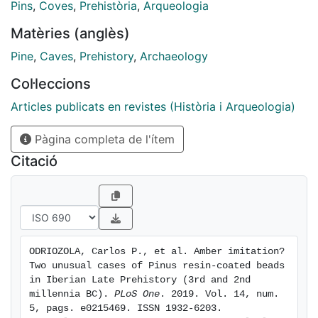
Prehistory of the Iberian Peninsula. The composition
Pins
,
Coves
,
Prehistòria
,
Arqueologia
and nature of the coatings are analysed and the
Matèries (anglès)
symbolic role of such alterations and imitations of
prehistoric adornments is discussed.
Pine
,
Caves
,
Prehistory
,
Archaeology
Col·leccions
Articles publicats en revistes (Història i Arqueologia)
Pàgina completa de l'ítem
Citació
ODRIOZOLA, Carlos P., et al. Amber imitation? 
Two unusual cases of Pinus resin-coated beads 
in Iberian Late Prehistory (3rd and 2nd 
millennia BC). 
PLoS One
. 2019. Vol. 14, num. 
5, pags. e0215469. ISSN 1932-6203. 