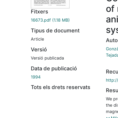
of
Fitxers
an
16673.pdf
(1.18 MB)
sy
Tipus de document
Article
Auto
Gonzá
Versió
Tejada
Versió publicada
Data de publicació
Recu
1994
http:
Tots els drets reservats
Res
We pr
the di
magne
magnet