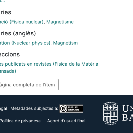
...
tization can be approximated in all cases by a time
ries
ithmic decay, the law for the dependence of the
tic viscosity with temperature is found to be quite
ció (Física nuclear)
,
Magnetisme
ive to the shape of the distribution of barriers. The
ries (anglès)
emperature region for the magnetic viscosity never
olates to a positive no-null value. Moreover our
ation (Nuclear physics)
,
Magnetism
ter simulation results agree reasonably well with
leccions
recent relaxation experiments on highly anisotropic
-domain particles.
es publicats en revistes (Física de la Matèria
nsada)
gina completa de l'ítem
egal
Metadades subjectes a:
Política de privadesa
Acord d'usuari final