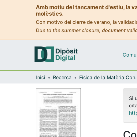
Amb motiu del tancament d'estiu, la v
molèsties.
Con motivo del cierre de verano, la valida
Due to the summer closure, document valid
Comuni
Inici
Recerca
Física de la M
Si 
cit
htt
Co