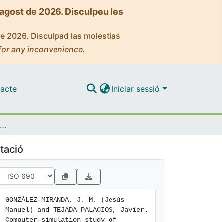
'agost de 2026. Disculpeu les
de 2026. Disculpad las molestias
for any inconvenience.
acte
Iniciar sessió
Computer-simulation study of magnetic relaxation in anisotropic magnetic systems
tació
GONZÁLEZ-MIRANDA, J. M. (Jesús 
Manuel) and TEJADA PALACIOS, Javier. 
Computer-simulation study of 