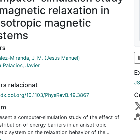
 magnetic relaxation in
isotropic magnetic
stems
rs
lez-Miranda, J. M. (Jesús Manuel)
 Palacios, Javier
E
J
rs relacionat
C
//dx.doi.org/10.1103/PhysRevB.49.3867
um
esent a computer-simulation study of the effect of
stribution of energy barriers in an anisotropic
tic system on the relaxation behavior of the
ization. While the relaxation law for the