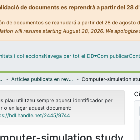
alidació de documents es reprendrà a partir del 28 d
ción de documentos se reanudará a partir del 28 de agosto 
ation will resume starting August 28, 2026. We apologize 
tats i col·leccions
Navega per tot el DD
Com publicar
Cont
atèria Condensada
Articles publicats en revistes (Física de la Matèria Condensada)
Ci
us plau utilitzeu sempre aquest identificador per
ar o enllaçar aquest document:
ps://hdl.handle.net/2445/9744
mputer-simulation study