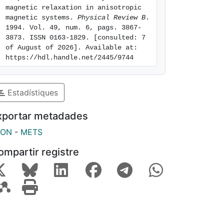
magnetic relaxation in anisotropic 
magnetic systems. 
Physical Review B
. 
1994. Vol. 49, num. 6, pags. 3867-
3873. ISSN 0163-1829. [consulted: 7 
of August of 2026]. Available at: 
https://hdl.handle.net/2445/9744
Estadístiques
xportar metadades
SON
-
METS
ompartir registre