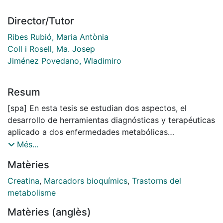
Director/Tutor
Ribes Rubió, Maria Antònia
Coll i Rosell, Ma. Josep
Jiménez Povedano, Wladimiro
Resum
[spa] En esta tesis se estudian dos aspectos, el
desarrollo de herramientas diagnósticas y terapéuticas
aplicado a dos enfermedades metabólicas
hereditarias: la deficiencia del transportador de
Més...
creatina (CRTR) y la enfermedad de Niemann-Pick tipo
Matèries
C (NPC). La deficiencia de CRTR, cuya herencia se
halla ligada al cromosoma X, se caracteriza por
Creatina
,
Marcadors bioquímics
,
Trastorns del
afectación neurológica, retraso en el lenguaje y
metabolisme
comportamiento autista, debido a la disminución en el
Matèries (anglès)
contenido celular de creatina (Cr). La terapia con Cr