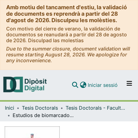
Amb motiu del tancament d'estiu, la validació
de documents es reprendrà a partir del 28
d'agost de 2026. Disculpeu les molèsties.
Con motivo del cierre de verano, la validación de
documentos se reanudará a partir del 28 de agosto
de 2026. Disculpad las molestias
Due to the summer closure, document validation will
resume starting August 28, 2026. We apologize for
any inconvenience.
(current)
Iniciar sessió
Comunitats i col·leccions
Inici
Tesis Doctorals
Tesis Doctorals - Facultat - Medicina
Navega per tot el DD
Estudios de biomarcadores y de posibles terapias en la deficiencia del transportador de creatina y en la enfermedad de Niemann-Pick tipo C
Com publicar
Contacte