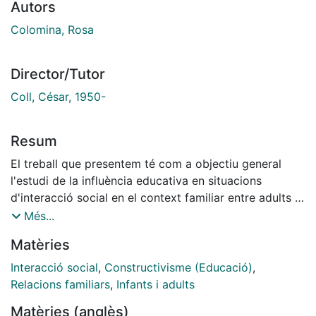
Autors
Colomina, Rosa
Director/Tutor
Coll, César, 1950-
Resum
El treball que presentem té com a objectiu general
l'estudi de la influència educativa en situacions
d'interacció social en el context familiar entre adults i
infants en edats preescolars. Més específicament, tal
Més...
com anirem argumentant al llarg del treball, ens hem
Matèries
centrat en l'anàlisi de la definición de l'activitat
conjunta que construeixen els participants en el
Interacció social
,
Constructivisme (Educació)
,
decurs d'aquesta interacció. Els orígens del nostre
Relacions familiars
,
Infants i adults
treball estan vinculats directament al fet de formar
Matèries (anglès)