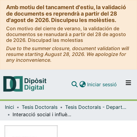
Amb motiu del tancament d'estiu, la validació
de documents es reprendrà a partir del 28
d'agost de 2026. Disculpeu les molèsties.
Con motivo del cierre de verano, la validación de
documentos se reanudará a partir del 28 de agosto
de 2026. Disculpad las molestias
Due to the summer closure, document validation will
resume starting August 28, 2026. We apologize for
any inconvenience.
(current)
Iniciar sessió
Comunitats i col·leccions
Inici
Tesis Doctorals
Tesis Doctorals - Departament - Psicologia Evolutiva i de l'Educació
Navega per tot el DD
Interacció social i influència educativa en el context familiar
Com publicar
Contacte