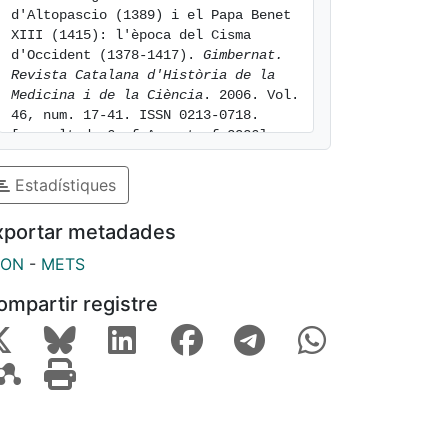
d'Altopascio (1389) i el Papa Benet 
XIII (1415): l'època del Cisma 
d'Occident (1378-1417). 
Gimbernat. 
Revista Catalana d'Història de la 
Medicina i de la Ciència
. 2006. Vol. 
46, num. 17-41. ISSN 0213-0718. 
[consulted: 6 of August of 2026]. 
Available at: 
https://hdl.handle.net/2445/113961
Estadístiques
xportar metadades
SON
-
METS
ompartir registre