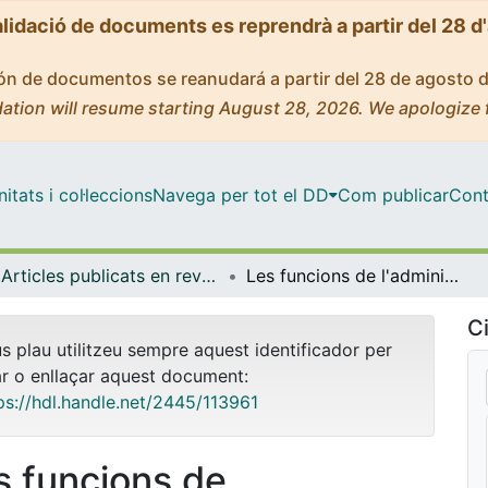
alidació de documents es reprendrà a partir del 28 d
ción de documentos se reanudará a partir del 28 de agosto 
ation will resume starting August 28, 2026. We apologize 
tats i col·leccions
Navega per tot el DD
Com publicar
Cont
Articles publicats en revistes (Història i Arqueologia)
Les funcions de l'administrador de l'hospital del Perelló segons el mestre d'Altopascio (1389) i el Papa Benet XIII (1415): l'època del Cisma d'Occident (1378-1417).
Ci
us plau utilitzeu sempre aquest identificador per
ar o enllaçar aquest document:
ps://hdl.handle.net/2445/113961
s funcions de