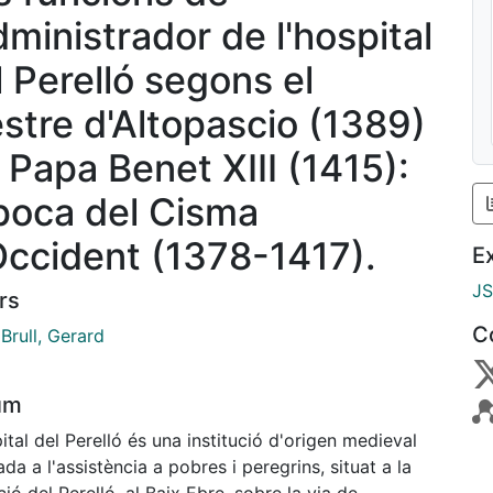
dministrador de l'hospital
l Perelló segons el
stre d'Altopascio (1389)
l Papa Benet XIII (1415):
època del Cisma
Occident (1378-1417).
E
J
rs
C
 Brull, Gerard
um
ital del Perelló és una institució d'origen medieval
da a l'assistència a pobres i peregrins, situat a la
ió del Perelló, al Baix Ebre, sobre la via de