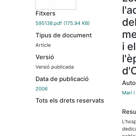
l'a
Fitxers
de
595138.pdf
(175.94 KB)
me
Tipus de document
i e
Article
l'
Versió
Versió publicada
d'
Data de publicació
Auto
2006
Marí i
Tots els drets reservats
Res
L'hosp
dedica
poblac