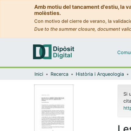
Amb motiu del tancament d'estiu, la v
molèsties.
Con motivo del cierre de verano, la valida
Due to the summer closure, document valid
Comuni
Inici
Recerca
Història i Arqueologia
Si 
cit
htt
Le