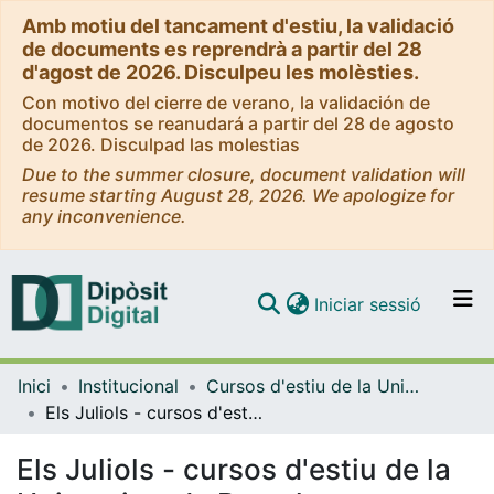
Amb motiu del tancament d'estiu, la validació
de documents es reprendrà a partir del 28
d'agost de 2026. Disculpeu les molèsties.
Con motivo del cierre de verano, la validación de
documentos se reanudará a partir del 28 de agosto
de 2026. Disculpad las molestias
Due to the summer closure, document validation will
resume starting August 28, 2026. We apologize for
any inconvenience.
(current)
Iniciar sessió
Comunitats i col·leccions
Inici
Institucional
Cursos d'estiu de la Universitat de Barcelona
Navega per tot el DD
Els Juliols - cursos d'estiu de la Universitat de Barcelona
Com publicar
Els Juliols - cursos d'estiu de la
Contacte