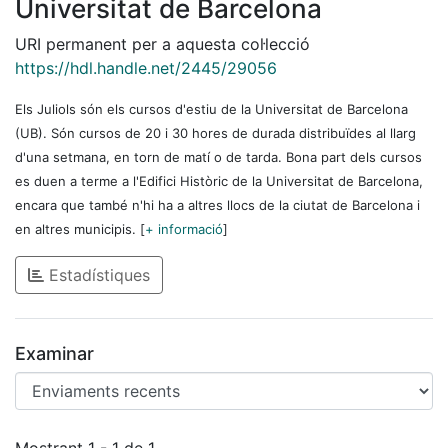
Universitat de Barcelona
URI permanent per a aquesta col·lecció
https://hdl.handle.net/2445/29056
Els Juliols són els cursos d'estiu de la Universitat de Barcelona
(UB). Són cursos de 20 i 30 hores de durada distribuïdes al llarg
d'una setmana, en torn de matí o de tarda. Bona part dels cursos
es duen a terme a l'Edifici Històric de la Universitat de Barcelona,
encara que també n'hi ha a altres llocs de la ciutat de Barcelona i
en altres municipis. [
+ informació
]
Estadístiques
Examinar
Enviaments recents
Mostrant
1 - 1 de 1